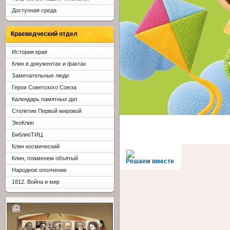
Доступная среда
Краеведческий отдел
История края
Клин в документах и фактах
Замечательные люди
Герои Советского Союза
Календарь памятных дат
Столетие Первой мировой
ЭкоКлин
БиблиоТИЦ
Клин космический
Клин, пламенем объятый
Решаем вместе
Народное ополчение
1812. Война и мир