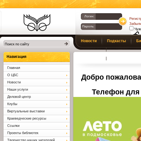
Логин:
Регист
Забыли
Пароль:
Чуж
Библиотеки
Новости
Подкасты
Би
Клина. Клинская
Верс
слаб
ЦБС.
Профсоюз
Вопросы и отв
Навигация
Главная
О ЦБС
Добро пожалова
Новости
Наши услуги
Телефон для 
Деловой центр
Клубы
Виртуальные выставки
Краеведческие ресурсы
Ссылки
Проекты библиотек
Творчество наших читателей