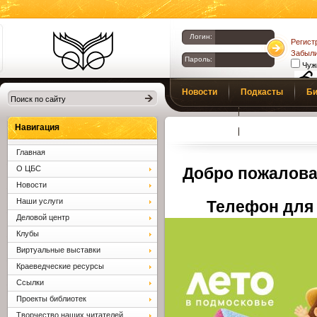
Логин:
Регист
Забыли
Пароль:
Чуж
Библиотеки
Новости
Подкасты
Би
Клина. Клинская
Верс
слаб
ЦБС.
Профсоюз
Вопросы и отв
Навигация
Главная
О ЦБС
Добро пожалова
Новости
Наши услуги
Телефон для 
Деловой центр
Клубы
Виртуальные выставки
Краеведческие ресурсы
Ссылки
Проекты библиотек
Творчество наших читателей