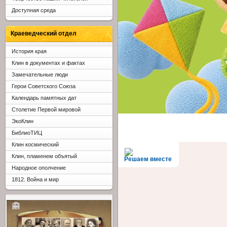
Доступная среда
Краеведческий отдел
История края
Клин в документах и фактах
Замечательные люди
Герои Советского Союза
Календарь памятных дат
Столетие Первой мировой
ЭкоКлин
БиблиоТИЦ
Клин космический
Клин, пламенем объятый
Решаем вместе
Народное ополчение
1812. Война и мир