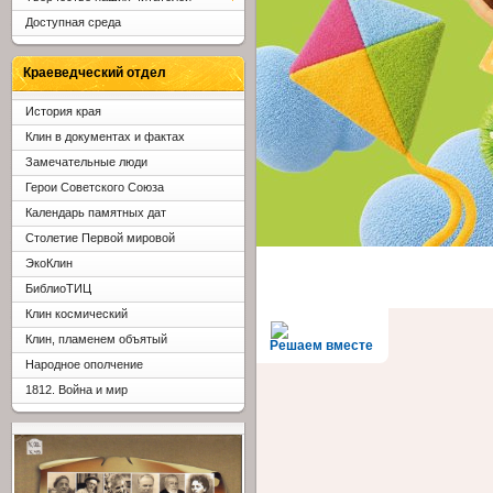
Доступная среда
Краеведческий отдел
История края
Клин в документах и фактах
Замечательные люди
Герои Советского Союза
Календарь памятных дат
Столетие Первой мировой
ЭкоКлин
БиблиоТИЦ
Клин космический
Клин, пламенем объятый
Решаем вместе
Народное ополчение
1812. Война и мир