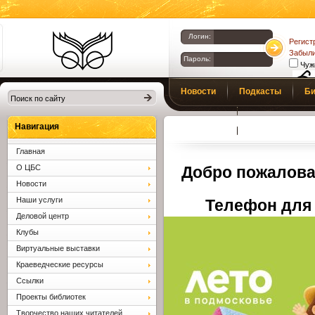
Логин:
Регист
Забыли
Пароль:
Чуж
Библиотеки
Новости
Подкасты
Би
Клина. Клинская
Верс
слаб
ЦБС.
Профсоюз
Вопросы и отв
Навигация
Главная
О ЦБС
Добро пожалова
Новости
Наши услуги
Телефон для 
Деловой центр
Клубы
Виртуальные выставки
Краеведческие ресурсы
Ссылки
Проекты библиотек
Творчество наших читателей