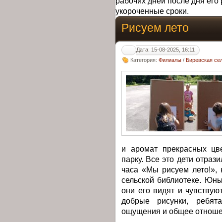
рабочих дней после дня его 
укороченные сроки.
Рисуем лето
Дата: 15-08-2025, 16:11
Категория:
Филиалы
/
Биревская се
и аромат прекрасных цве
парку. Все это дети отраз
часа «Мы рисуем лето!»,
сельской библиотеке. Юны
они его видят и чувствуют
добрые рисунки, ребят
ощущения и общее отношен