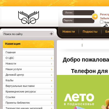
Логин:
Регист
Забыли
Пароль:
Чуж
Библиотеки
Новости
Подкасты
Би
Клина. Клинская
Верс
слаб
ЦБС.
Профсоюз
Вопросы и отв
Навигация
Главная
О ЦБС
Добро пожалова
Новости
Наши услуги
Телефон для 
Деловой центр
Клубы
Виртуальные выставки
Краеведческие ресурсы
Ссылки
Проекты библиотек
Творчество наших читателей