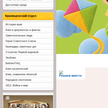
Доступная среда
Краеведческий отдел
История края
Клин в документах и фактах
Замечательные люди
Герои Советского Союза
Календарь памятных дат
Столетие Первой мировой
ЭкоКлин
БиблиоТИЦ
Клин космический
Клин, пламенем объятый
Решаем вместе
Народное ополчение
1812. Война и мир