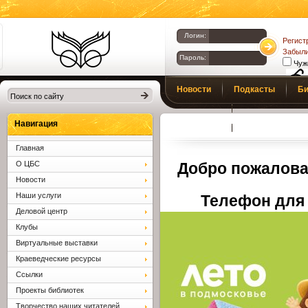
Логин:
Регист
Забыли
Пароль:
Чуж
Библиотеки
Новости
Подкасты
Би
Клина. Клинская
Верс
слаб
ЦБС.
Профсоюз
Вопросы и отв
Навигация
Главная
О ЦБС
Добро пожалова
Новости
Наши услуги
Телефон для 
Деловой центр
Клубы
Виртуальные выставки
Краеведческие ресурсы
Ссылки
Проекты библиотек
Творчество наших читателей