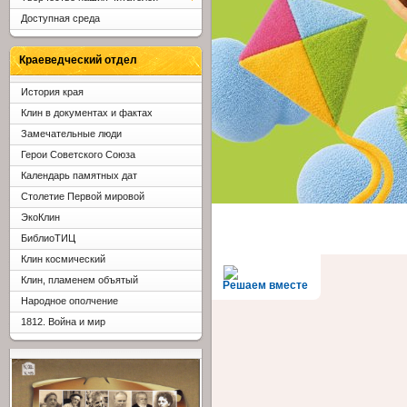
Доступная среда
Краеведческий отдел
История края
Клин в документах и фактах
Замечательные люди
Герои Советского Союза
Календарь памятных дат
Столетие Первой мировой
ЭкоКлин
БиблиоТИЦ
Клин космический
Клин, пламенем объятый
Решаем вместе
Народное ополчение
1812. Война и мир