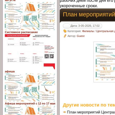
рабочих дней после дня его 
августа
укороченные сроки.
План мероприятий 
Дата: 3-05-2026, 17:02
Категория:
Филиалы
/
Центральная д
Системное расписание
Автор:
Guest
афиша
Афиша мероприятий с 12 по 17 мая
Другие новости по тем
План мероприятий Централ