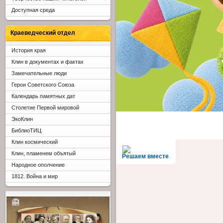
Доступная среда
Краеведческий отдел
История края
Клин в документах и фактах
Замечательные люди
Герои Советского Союза
Календарь памятных дат
Столетие Первой мировой
ЭкоКлин
БиблиоТИЦ
Клин космический
Клин, пламенем объятый
Решаем вместе
Народное ополчение
1812. Война и мир