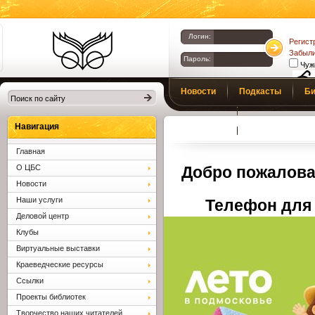
Логин:
Регист
Забыли
Пароль:
Чуж
Библиотеки
Новости
Подкасты
Би
Клина. Клинская
Верс
слаб
ЦБС.
Профсоюз
Вопросы и отв
Навигация
Главная
О ЦБС
Добро пожалова
Новости
Наши услуги
Телефон для 
Деловой центр
Клубы
Виртуальные выставки
Краеведческие ресурсы
Ссылки
Проекты библиотек
Творчество наших читателей