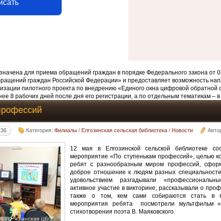
исать
начена для приема обращений граждан в порядке Федерального закона от 0
бращений граждан Российской Федерации» и предоставляет возможность нап
изации пилотного проекта по внедрению «Единого окна цифровой обратной 
ее 8 рабочих дней после дня его регистрации, а по отдельным тематикам – в
профессий
:36
Категория:
Филиалы
/
Елгозинская сельская библиотека
/
Новости
Авто
12 мая в Елгозинской сельской библиотеке сос
мероприятие «По ступенькам профессий», целью к
ребят с разнообразным миром профессий, сформ
доброе отношение к людям разных специальностей
удовольствием разгадывали «профессиональны
активное участие в викторине, рассказывали о проф
также о том, кем сами собираются стать в 
мероприятия ребята посмотрели мультфильм «
стихотворения поэта В. Маяковского.