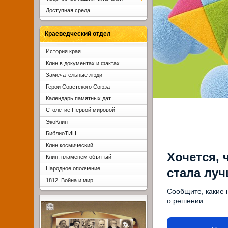
Доступная среда
Краеведческий отдел
История края
Клин в документах и фактах
Замечательные люди
Герои Советского Союза
Календарь памятных дат
Столетие Первой мировой
ЭкоКлин
БиблиоТИЦ
Клин космический
Хочется, 
Клин, пламенем объятый
Народное ополчение
стала лу
1812. Война и мир
Сообщите, какие 
о решении