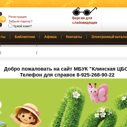
Регистрация
Версия для
Забыли пароль?
слабовидящих
Чужой комп?
сты
Библиотеки
Афиша
Контакты
Электронный катало
Обратная связь
Добро пожаловать на сайт МБУК "Клинская ЦБ
Телефон для справок 8-925-268-90-22