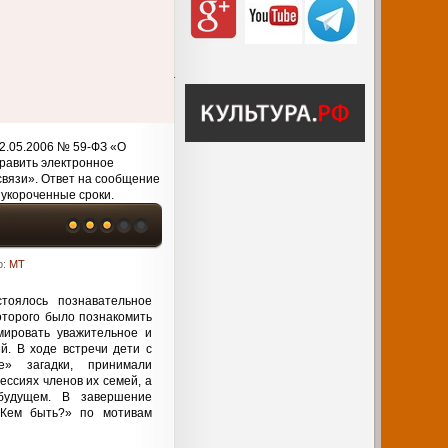
2.05.2006 № 59-ФЗ «О
равить электронное
связи». Ответ на сообщение
 укороченные сроки.
р:
MT
тоялось познавательное
оторого было познакомить
ировать уважительное и
. В ходе встречи дети с
е» загадки, принимали
ессиях членов их семей, а
будущем. В завершение
Кем быть?» по мотивам