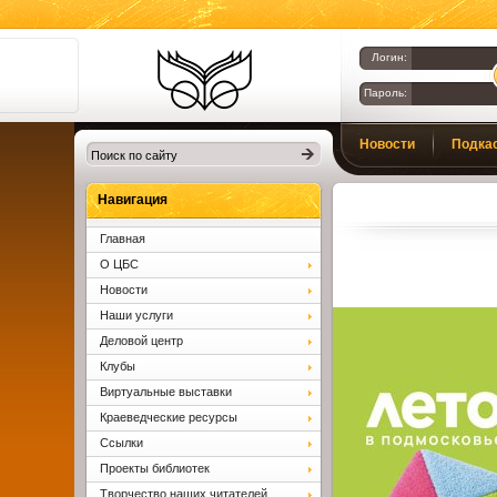
Логин:
Пароль:
Библиотеки
Новости
Подка
Клина. Клинская
ЦБС.
Вопросы и ответы
Навигация
Главная
О ЦБС
Новости
Наши услуги
Деловой центр
Клубы
Виртуальные выставки
Краеведческие ресурсы
Ссылки
Проекты библиотек
Творчество наших читателей