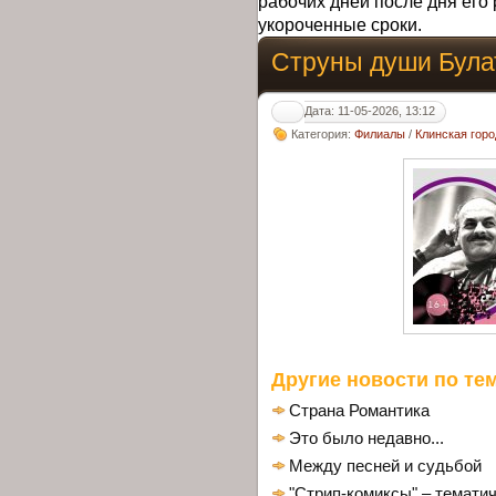
рабочих дней после дня его 
укороченные сроки.
Струны души Була
Дата: 11-05-2026, 13:12
Категория:
Филиалы
/
Клинская гор
Другие новости по тем
Страна Романтика
Это было недавно...
Между песней и судьбой
"Стрип-комиксы" – тематич