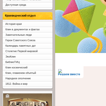
Доступная среда
Краеведческий отдел
История края
Клин в документах и фактах
Замечательные люди
Герои Советского Союза
Календарь памятных дат
Столетие Первой мировой
ЭкоКлин
БиблиоТИЦ
Клин космический
Клин, пламенем объятый
Решаем вместе
Народное ополчение
1812. Война и мир