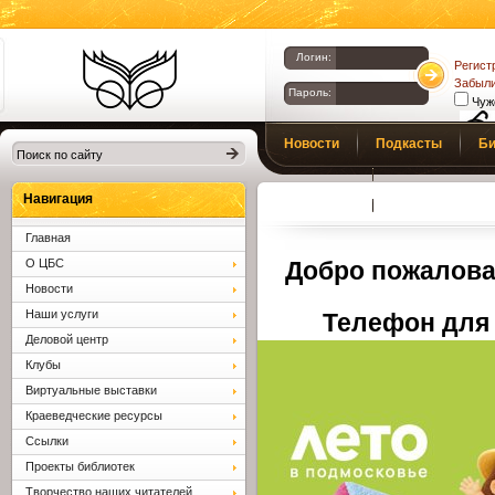
Логин:
Регист
Забыли
Пароль:
Чуж
Библиотеки
Новости
Подкасты
Би
Клина. Клинская
Верс
слаб
ЦБС.
Профсоюз
Вопросы и отв
Навигация
Главная
О ЦБС
Добро пожалова
Новости
Наши услуги
Телефон для 
Деловой центр
Клубы
Виртуальные выставки
Краеведческие ресурсы
Ссылки
Проекты библиотек
Творчество наших читателей