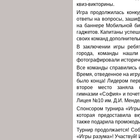
квиз-викторины.
Игра продолжилась конку
ответы на вопросы, заши
на баннере Мобильной б
гаджетов. Капитаны успеш
своих команд дополнитель
В заключении игры ребят
города, команды нашли
фотографировали историч
Все команды справились 
Время, отведенное на игру
было конца! Лидером пе
второе место заняла к
гимназии «София» и почет
Лицея №10 им. Д.И. Менде
Спонсором турнира «Игры
которая предоставила в
также подарила промокоды
Турнир продолжается! Соб
«Игры разума»! Участвуй! 