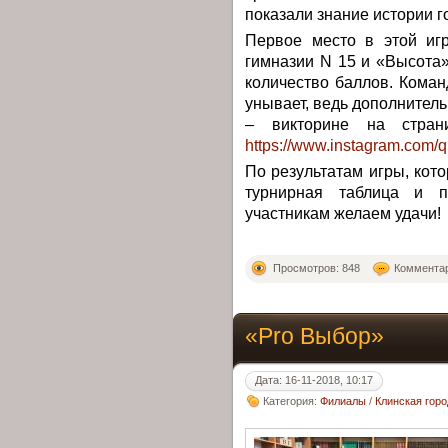
показали знание истории г
Первое место в этой иг
гимназии N 15 и «Высота
количество баллов. Кома
унывает, ведь дополнител
– викторине на стра
https://www.instagram.com/q
По результатам игры, кото
турнирная таблица и п
участникам желаем удачи!
Просмотров: 848
Комментар
«Pro Выбор»
Дата: 16-11-2018, 10:17
Категория:
Филиалы
/
Клинская гор