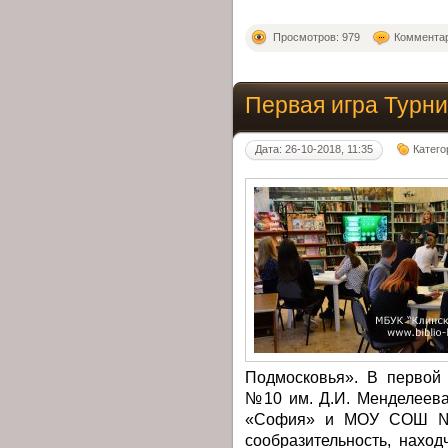
Просмотров: 979
Комментар
Первая игра Турн
Дата: 26-10-2018, 11:35
Катего
Подмосковья». В первой
№10 им. Д.И. Менделеева
«София» и МОУ СОШ №13
сообразительность, нахо