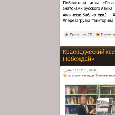
Победители игры «Язы
знатоками русского языка.
#клинскаябиблиотека2 
#перезагрузка #викторина
Просмотров: 855
Комментар
Краеведческий кве
Побеждай»
Дата: 11-10-2018, 10:26
Категория:
Филиалы
/
Клинская гор