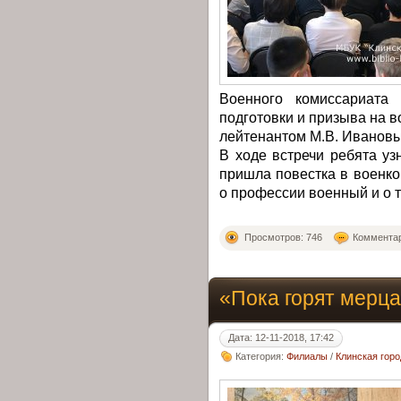
Военного комиссариата 
подготовки и призыва на 
лейтенантом М.В. Иванов
В ходе встречи ребята уз
пришла повестка в военко
о профессии военный и о т
Просмотров: 746
Комментар
«Пока горят мер
Дата: 12-11-2018, 17:42
Категория:
Филиалы
/
Клинская гор