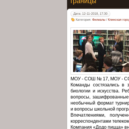
границы
Дата: 12-11-2018, 17:30
Категория:
Филиалы
/
Клинская гор
МОУ - СОШ № 17, МОУ - С
Команды состязались в з
биологии и искусства. Р
вопросы, зашифрованные 
необычный формат турнир
и вопросы школьной прог
Впечатлениями, получе
корреспондентами телеко
Компания «Додо пицца» вн