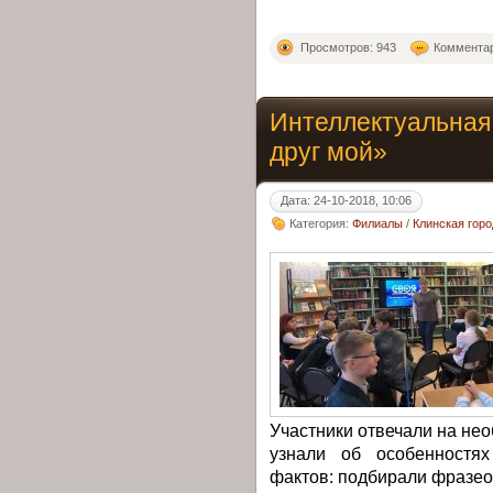
Просмотров: 943
Комментар
Интеллектуальная
друг мой»
Дата: 24-10-2018, 10:06
Категория:
Филиалы
/
Клинская гор
Участники отвечали на не
узнали об особенностя
фактов: подбирали фразео