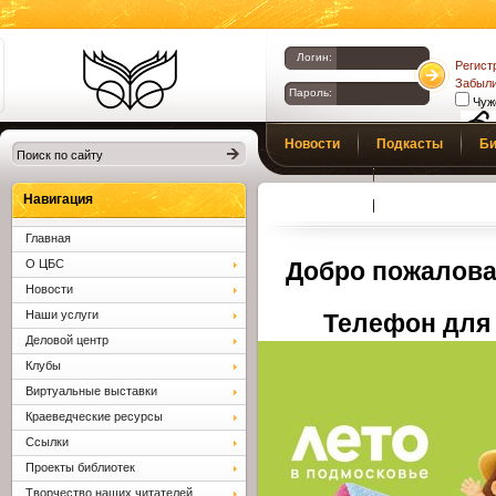
Логин:
Регист
Забыли
Пароль:
Чуж
Библиотеки
Новости
Подкасты
Би
Клина. Клинская
Верс
слаб
ЦБС.
Профсоюз
Вопросы и отв
Навигация
Главная
О ЦБС
Добро пожалова
Новости
Наши услуги
Телефон для 
Деловой центр
Клубы
Виртуальные выставки
Краеведческие ресурсы
Ссылки
Проекты библиотек
Творчество наших читателей