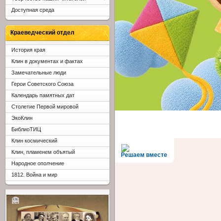
Доступная среда
Краеведческий отдел
История края
Клин в документах и фактах
Замечательные люди
Герои Советского Союза
Календарь памятных дат
Столетие Первой мировой
ЭкоКлин
БиблиоТИЦ
Клин космический
Клин, пламенем объятый
Решаем вместе
Народное ополчение
1812. Война и мир