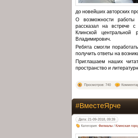
до новейших авторских пр
О возможности работы
рассказал на встрече 
Клинской центральной 
Владимирович.
Ребята смогли поработат
получить ответы на возни
Приглашаем наших читат
пространство и литературн
Просмотров: 740
Комментар
#ВместеЯрче
Дата: 21-09-2018, 09:39
Категория:
Филиалы
/
Клинская гор