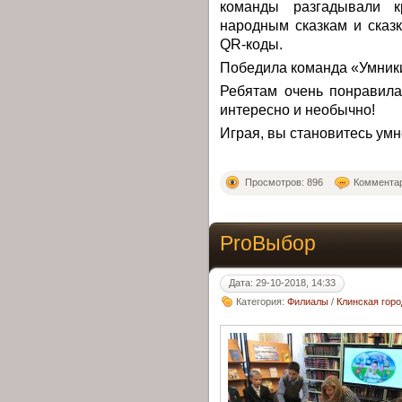
команды разгадывали к
народным сказкам и сказ
QR-коды.
Победила команда «Умник
Ребятам очень понравила
интересно и необычно!
Играя, вы становитесь умн
Просмотров: 896
Комментар
ProВыбор
Дата: 29-10-2018, 14:33
Категория:
Филиалы
/
Клинская гор