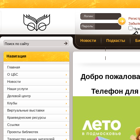
Логин:
Регист
Забыли
Пароль:
Чуж
Библиотеки
Новости
Подкасты
Би
Клина. Клинская
Верс
слаб
ЦБС.
Профсоюз
Вопросы и отв
Навигация
Главная
О ЦБС
Добро пожалова
Новости
Наши услуги
Телефон для 
Деловой центр
Клубы
Виртуальные выставки
Краеведческие ресурсы
Ссылки
Проекты библиотек
Творчество наших читателей