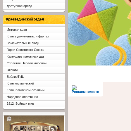
Доступная среда
Краеведческий отдел
История края
Клин в документах и фактах
Замечательные люди
Герои Советского Союза
Календарь памятных дат
Столетие Первой мировой
ЭкоКлин
БиблиоТИЦ
Клин космический
Клин, пламенем объятый
Решаем вместе
Народное ополчение
1812. Война и мир