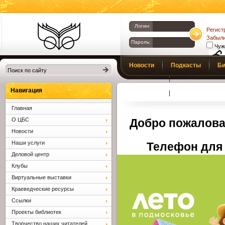
Логин:
Регист
Забыли
Пароль:
Чуж
Библиотеки
Новости
Подкасты
Би
Клина. Клинская
Верс
слаб
ЦБС.
Профсоюз
Вопросы и отв
Навигация
Главная
О ЦБС
Добро пожалова
Новости
Наши услуги
Телефон для 
Деловой центр
Клубы
Виртуальные выставки
Краеведческие ресурсы
Ссылки
Проекты библиотек
Творчество наших читателей