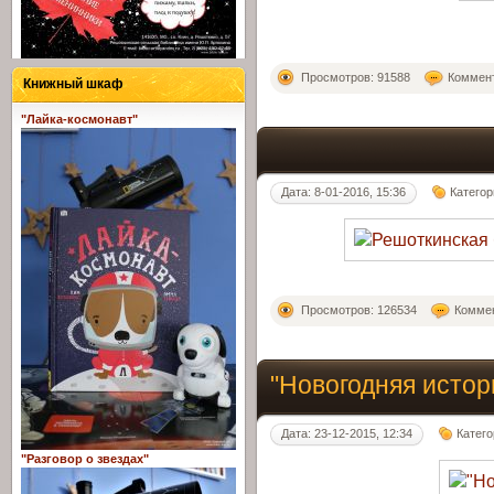
Просмотров: 91588
Коммент
Книжный шкаф
"Лайка-космонавт"
Дата: 8-01-2016, 15:36
Категор
Просмотров: 126534
Коммен
"Новогодняя истор
Дата: 23-12-2015, 12:34
Катег
"Разговор о звездах"