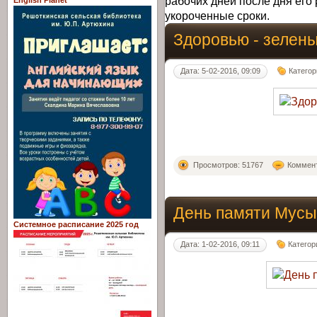
рабочих дней после дня его 
English Planet
укороченные сроки.
Здоровью - зелены
Дата: 5-02-2016, 09:09
Категор
Просмотров: 51767
Коммент
День памяти Мусы
Системное расписание 2025 год
Дата: 1-02-2016, 09:11
Категор