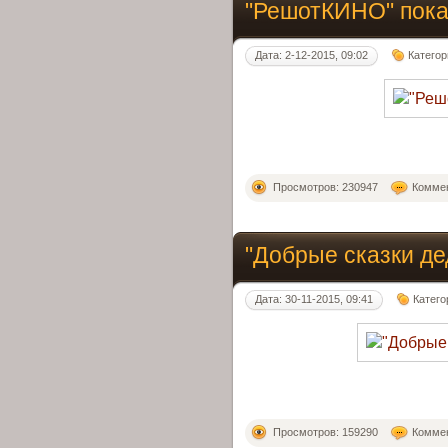
"РешотКИНО" пок
Дата: 2-12-2015, 09:02
Категор
Просмотров: 230947
Коммен
"Добрые сказки де
Дата: 30-11-2015, 09:41
Катего
Просмотров: 159290
Коммен