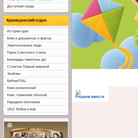
Доступная среда
Краеведческий отдел
История края
Клин в документах и фактах
Замечательные люди
Герои Советского Союза
Календарь памятных дат
Столетие Первой мировой
ЭкоКлин
БиблиоТИЦ
Клин космический
Клин, пламенем объятый
Решаем вместе
Народное ополчение
1812. Война и мир