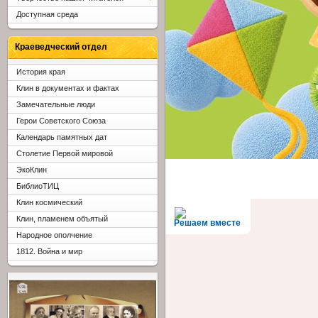
Доступная среда
Краеведческий отдел
История края
Клин в документах и фактах
Замечательные люди
Герои Советского Союза
Календарь памятных дат
Столетие Первой мировой
ЭкоКлин
БиблиоТИЦ
Клин космический
Клин, пламенем объятый
Решаем вместе
Народное ополчение
1812. Война и мир