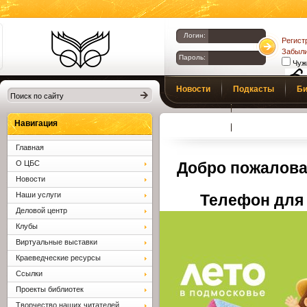
Логин:
Регист
Забыли
Пароль:
Чуж
Библиотеки
Новости
Подкасты
Би
Клина. Клинская
Верс
слаб
ЦБС.
Профсоюз
Вопросы и отв
Навигация
Главная
О ЦБС
Добро пожалова
Новости
Наши услуги
Телефон для 
Деловой центр
Клубы
Виртуальные выставки
Краеведческие ресурсы
Ссылки
Проекты библиотек
Творчество наших читателей