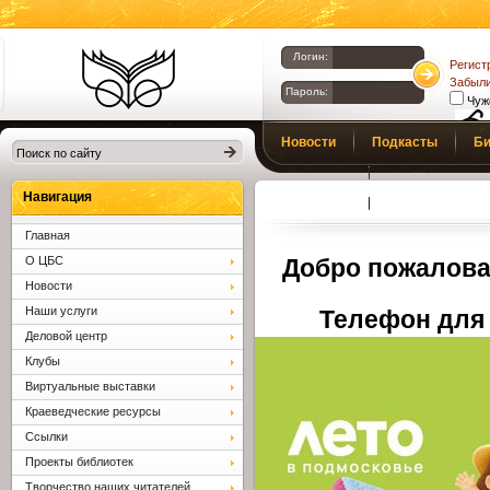
Логин:
Регист
Забыли
Пароль:
Чуж
Библиотеки
Новости
Подкасты
Би
Клина. Клинская
Верс
слаб
ЦБС.
Профсоюз
Вопросы и отв
Навигация
Главная
О ЦБС
Добро пожалова
Новости
Наши услуги
Телефон для 
Деловой центр
Клубы
Виртуальные выставки
Краеведческие ресурсы
Ссылки
Проекты библиотек
Творчество наших читателей