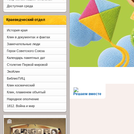
Доступная среда
Краеведческий отдел
История края
Клин в документах и фактах
Замечательные люди
Герои Советского Союза
Календарь памятных дат
Столетие Первой мировой
ЭкоКлин
БиблиоТИЦ
Клин космический
Клин, пламенем объятый
Решаем вместе
Народное ополчение
1812. Война и мир