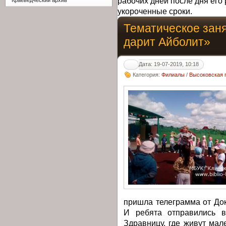
рабочих дней после дня его 
Краеведческий архив
укороченные сроки.
Тематическое зан
дарит Айболит»
Дата: 19-07-2019, 10:18
Категория:
Филиалы
/
Высоковская 
пришла телеграмма от Док
И ребята отправились в
Здравницу, где живут ма