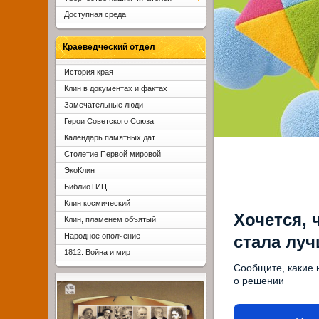
Доступная среда
Краеведческий отдел
История края
Клин в документах и фактах
Замечательные люди
Герои Советского Союза
Календарь памятных дат
Столетие Первой мировой
ЭкоКлин
БиблиоТИЦ
Клин космический
Хочется, 
Клин, пламенем объятый
Народное ополчение
стала лу
1812. Война и мир
Сообщите, какие 
о решении