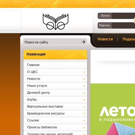
Логин:
Пароль:
Библиотеки
Новости
Подка
Клина. Клинская
ЦБС.
Вопросы и ответы
Навигация
Главная
О ЦБС
Новости
Наши услуги
Деловой центр
Клубы
Виртуальные выставки
Краеведческие ресурсы
Ссылки
Проекты библиотек
Творчество наших читателей