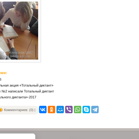
еме:
8
льная акция «Тотальный диктант»
е №2 написали Тотальный диктант
льного диктанта»-2017
Комментариев: (0) |