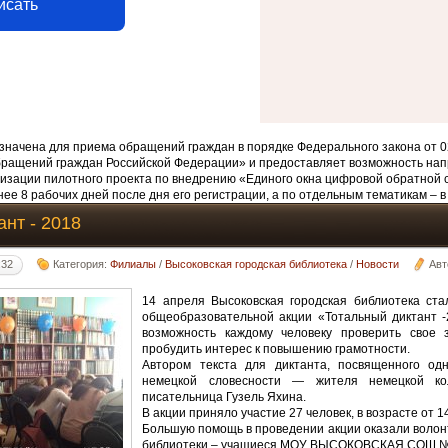
исать
начена для приема обращений граждан в порядке Федерального закона от 0
бращений граждан Российской Федерации» и предоставляет возможность нап
изации пилотного проекта по внедрению «Единого окна цифровой обратной 
ее 8 рабочих дней после дня его регистрации, а по отдельным тематикам – в
нт - 2018
:32
Категория:
Филиалы
/
Высоковская городская библиотека
/
Новости
Авт
14 апреля Высоковская городская библиотека ст
общеобразовательной акции «Тотальный диктант -
возможность каждому человеку проверить свое 
пробудить интерес к повышению грамотности.
Автором текста для диктанта, посвященного од
немецкой словесности — жителя немецкой ко
писательница Гузель Яхина.
В акции приняло участие 27 человек, в возрасте от 1
Большую помощь в проведении акции оказали волон
библиотеки – учащиеся МОУ ВЫСОКОВСКАЯ СОШ №1 