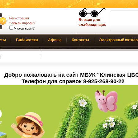
Регистрация
Версия для
Забыли пароль?
слабовидящих
Чужой комп?
сты
Библиотеки
Афиша
Контакты
Электронный катало
Обратная связь
Добро пожаловать на сайт МБУК "Клинская ЦБ
Телефон для справок 8-925-268-90-22