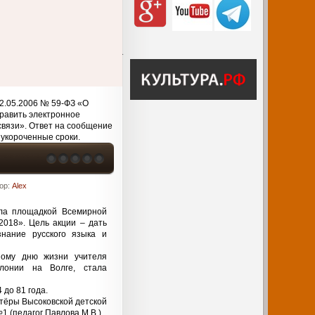
2.05.2006 № 59-ФЗ «О
равить электронное
связи». Ответ на сообщение
 укороченные сроки.
ор:
Alex
ала площадкой Всемирной
2018». Цель акции – дать
знание русского языка и
ному дню жизни учителя
лонии на Волге, стала
4 до 81 года.
тёры Высоковской детской
(педагог Павлова М.В.)