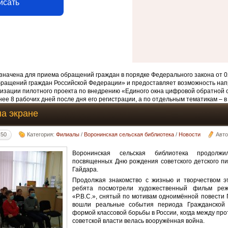
исать
начена для приема обращений граждан в порядке Федерального закона от 0
бращений граждан Российской Федерации» и предоставляет возможность нап
изации пилотного проекта по внедрению «Единого окна цифровой обратной 
ее 8 рабочих дней после дня его регистрации, а по отдельным тематикам – в
на экране
:50
Категория:
Филиалы
/
Воронинская сельская библиотека
/
Новости
Авт
Воронинская сельская библиотека продолжи
посвященных Дню рождения советского детского пи
Гайдара.
Продолжая знакомство с жизнью и творчеством эт
ребята посмотрели художественный фильм реж
«Р.В.С.», снятый по мотивам одноимённой повести 
вошли реальные события периода Гражданской
формой классовой борьбы в России, когда между пр
советской власти велась вооружённая война.