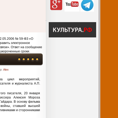
2.05.2006 № 59-ФЗ «О
равить электронное
связи». Ответ на сообщение
 укороченные сроки.
ор:
Alex
ла цикл мероприятий,
сателя и журналиста А.П.
ого писателя, 20 января
иссера Алексея Мороза
Гайдара. В основу фильма
 войны, ставшей высшей
отивниками и сторонниками