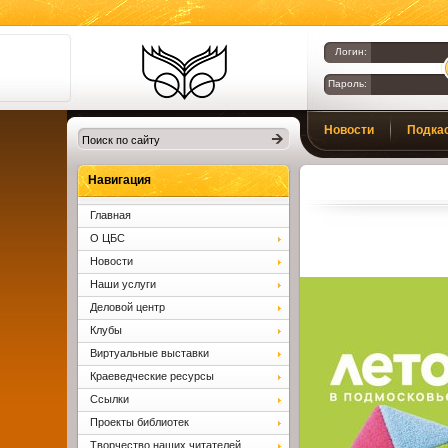
Логин:
Пароль:
Библиотеки
Новости
Подка
Клина. Клинская
ЦБС.
Вопросы и ответы
Навигация
Главная
О ЦБС
Новости
Наши услуги
Деловой центр
Клубы
Виртуальные выставки
Краеведческие ресурсы
Ссылки
Проекты библиотек
Творчество наших читателей