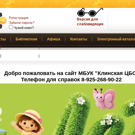
Регистрация
Версия для
Забыли пароль?
слабовидящих
Чужой комп?
сты
Библиотеки
Афиша
Контакты
Электронный катало
Обратная связь
Добро пожаловать на сайт МБУК "Клинская ЦБ
Телефон для справок 8-925-268-90-22