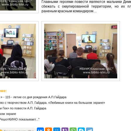
Главными героями повести являются мальчики Димк
сбежать с оккупированной территории, но их п
раненым красным командиром…
еме:
 - 115 - летие со дня рождения А.П.Гайдара
во с творчеством А.П. Гайдара. «Любимые книги на большом экране»
и Гек» по повести А.П. Гайдара
шом экране
"РешотКИНО показывает..."