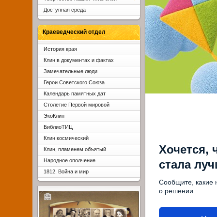
Доступная среда
Краеведческий отдел
История края
Клин в документах и фактах
Замечательные люди
Герои Советского Союза
Календарь памятных дат
Столетие Первой мировой
ЭкоКлин
БиблиоТИЦ
Клин космический
Хочется, 
Клин, пламенем объятый
Народное ополчение
стала лу
1812. Война и мир
Сообщите, какие 
о решении