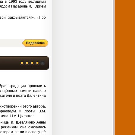
на в 1993 году ведущими
уардом Назаровым, Юрием
ери закрываются!», «Про
Подробнее
брая традиция проводить
свящённые памяти нашего
исателя и поэта Валентина
хотворений этого автора,
краеведы и поэты В.М.
кина, Н.А. Цыганков.
ьницы п. Шевляково Анны
 ребёнком, она оказалась
отором легли в основу её