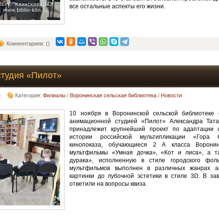
все остальные аспекты его жизни.
Комментариев: ()
студия «Пилот»
Категория:
Филиалы
/
Воронинская сельская библиотека
/
Новости
10 ноября в Воронинской сельской библиотеке 
анимационной студией «Пилот» Александра Татар
принадлежит крупнейший проект по адаптации с
истории российской мультипликации «Гора С
кинопоказа, обучающиеся 2 А класса Ворони
мультфильмы «Умная дочка», «Кот и лиса», а т
дурака», исполненную в стиле городского фол
мультфильмов выполнен в различных жанрах а
картинки до лубочной эстетики в стиле 3D. В за
ответили на вопросы квиза.