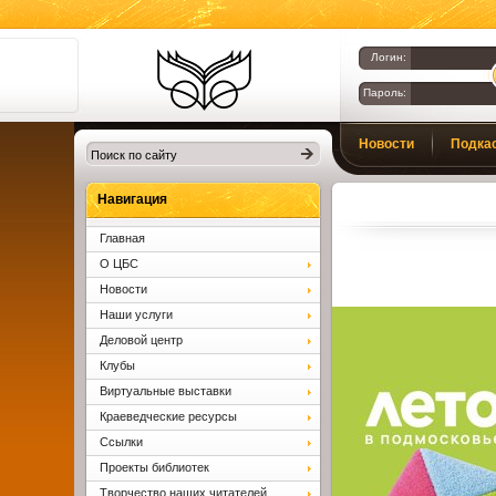
Логин:
Пароль:
Библиотеки
Новости
Подка
Клина. Клинская
ЦБС.
Вопросы и ответы
Навигация
Главная
О ЦБС
Новости
Наши услуги
Деловой центр
Клубы
Виртуальные выставки
Краеведческие ресурсы
Ссылки
Проекты библиотек
Творчество наших читателей