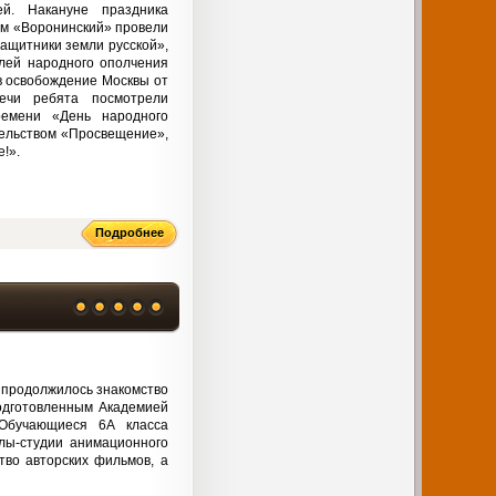
й. Накануне праздника
ом «Воронинский» провели
ащитники земли русской»,
елей народного ополчения
в освобождение Москвы от
речи ребята посмотрели
емени «День народного
тельством «Просвещение»,
!».
Подробнее
 продолжилось знакомство
подготовленным Академией
 Обучающиеся 6А класса
лы-студии анимационного
тво авторских фильмов, а