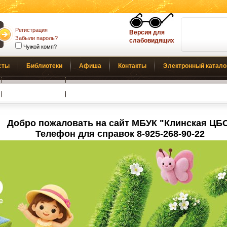
Регистрация
Версия для
Забыли пароль?
слабовидящих
Чужой комп?
сты
Библиотеки
Афиша
Контакты
Электронный катало
Обратная связь
Добро пожаловать на сайт МБУК "Клинская ЦБ
Телефон для справок 8-925-268-90-22