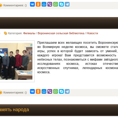
Комментариев: ()
Категория:
Филиалы
/
Воронинская сельская библиотека
/
Новости
Приглашаем всех желающих посетить Воронинскую 
во Всемирную неделю космоса, вы сможете стать
игры, успех в которой будет зависеть от умений
каждого игрока! Вам представится возможность
небесных телах, познакомиться с мифами звёздного
исследованиях космоса, истоках отечестве
искусственных спутниках, легендарных космон
космоса.
Комментариев: ()
амять народа