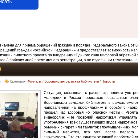
исать
начена для приема обращений граждан в порядке Федерального закона от 0
бращений граждан Российской Федерации» и предоставляет возможность нап
изации пилотного проекта по внедрению «Единого окна цифровой обратной 
ее 8 рабочих дней после дня его регистрации, а по отдельным тематикам – в
ы
Категория:
Филиалы
/
Воронинская сельская библиотека
/
Новости
Ситуация, связанная с распространением употре
молодёжи в России продолжает оставаться очен
Воронинской сельской библиотеке в рамках ежего
направленной на профилактику и борьбу с нарко
прошёл час здоровья «У опасной черты». Ребят
видеоролик «Не позволяй наркотикам управлять
употребления всех существующих видов наркотиков 
обычных сигарет или таблеток злоумышленники мог
сильный наркотик, что уже после первого 
зависимость. Это становится основной проблемой д