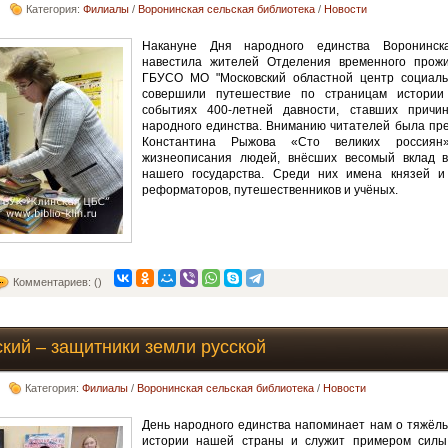
Категория:
Филиалы
/
Воронинская сельская библиотека
/
Новости
Накануне Дня народного единства Воронинска
навестила жителей Отделения временного про
ГБУСО МО "Московский областной центр социаль
совершили путешествие по страницам истории
событиях 400-летней давности, ставших причи
народного единства. Вниманию читателей была пре
Константина Рыжова «Сто великих россиян
жизнеописания людей, внёсших весомый вклад в
нашего государства. Среди них имена князей и
реформаторов, путешественников и учёных.
Комментариев: ()
кий – защитники земли русской
Категория:
Филиалы
/
Воронинская сельская библиотека
/
Новости
День народного единства напоминает нам о тяжёл
истории нашей страны и служит примером сил