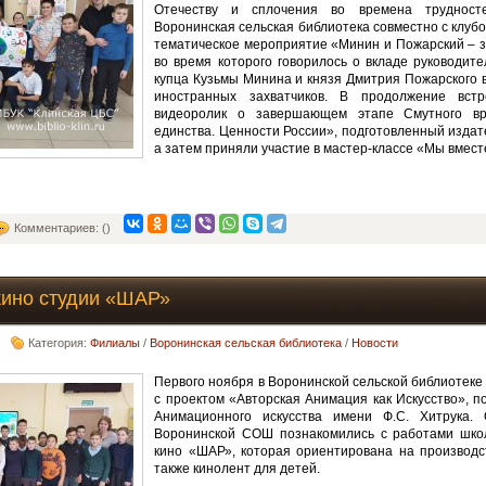
Отечеству и сплочения во времена трудносте
Воронинская сельская библиотека совместно с клуб
тематическое мероприятие «Минин и Пожарский – з
во время которого говорилось о вкладе руководит
купца Кузьмы Минина и князя Дмитрия Пожарского 
иностранных захватчиков. В продолжение вст
видеоролик о завершающем этапе Смутного вр
единства. Ценности России», подготовленный изда
а затем приняли участие в мастер-классе «Мы вместе
Комментариев: ()
кино студии «ШАР»
Категория:
Филиалы
/
Воронинская сельская библиотека
/
Новости
Первого ноября в Воронинской сельской библиотеке
с проектом «Авторская Анимация как Искусство», 
Анимационного искусства имени Ф.С. Хитрука.
Воронинской СОШ познакомились с работами шко
кино «ШАР», которая ориентирована на производс
также кинолент для детей.