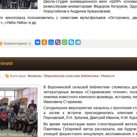
Школа-студия анимационного кино «ШАР» основа
режиссёрами-аниматорами Фёдором Хитруком, Эд
Норштейном и Андреем Хржановским.
го кинопоказа познакомились с сюжетами мультфильмов «Осторожно, дв
», «Умба-Умба» и др.
Комментариев: ()
тения
Категория:
Филиалы
/
Воронинская сельская библиотека
/
Новости
В Воронинской сельской библиотеке сложилась до
литературные вечера «Стариковские чтения», по
земляка известного клинского краеведа, историка, п
Ивановича Старикова.
Сегодняшнее мероприятие началось с прочтения сти
а затем к встрече присоединились клинские 
Пернавский, Л.Н. Зубачев, Дмитрий Иванов, Н.М. Кура
Во время презентации книги стихотворений жител
Павловны Губаревой автор рассказала, как будучи
узницей фашистского концлагеря, воспоминания о к