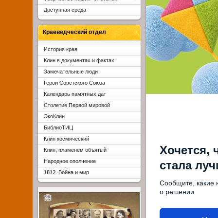
Доступная среда
Краеведческий отдел
История края
Клин в документах и фактах
Замечательные люди
Герои Советского Союза
Календарь памятных дат
Столетие Первой мировой
ЭкоКлин
БиблиоТИЦ
Клин космический
Хочется, 
Клин, пламенем объятый
Народное ополчение
стала лу
1812. Война и мир
Сообщите, какие 
о решении