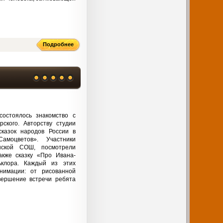
Подробнее
состоялось знакомство с
ского. Авторству студии
казок народов России в
амоцветов». Участники
нской СОШ, посмотрели
акже сказку «Про Ивана-
ьклора. Каждый из этих
нимации: от рисованной
вершение встречи ребята