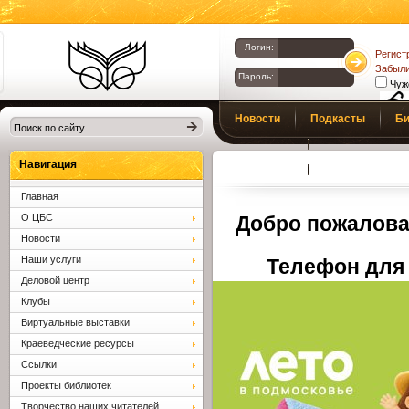
Логин:
Регист
Забыли
Пароль:
Чуж
Библиотеки
Новости
Подкасты
Би
Клина. Клинская
Верс
слаб
ЦБС.
Профсоюз
Вопросы и отв
Навигация
Главная
О ЦБС
Добро пожалова
Новости
Наши услуги
Телефон для 
Деловой центр
Клубы
Виртуальные выставки
Краеведческие ресурсы
Ссылки
Проекты библиотек
Творчество наших читателей