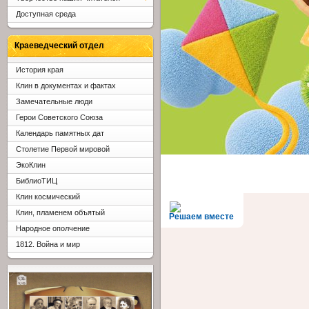
Доступная среда
Краеведческий отдел
История края
Клин в документах и фактах
Замечательные люди
Герои Советского Союза
Календарь памятных дат
Столетие Первой мировой
ЭкоКлин
БиблиоТИЦ
Клин космический
Клин, пламенем объятый
Решаем вместе
Народное ополчение
1812. Война и мир