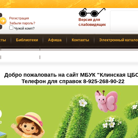
Регистрация
Версия для
Забыли пароль?
слабовидящих
Чужой комп?
сты
Библиотеки
Афиша
Контакты
Электронный катало
Обратная связь
Добро пожаловать на сайт МБУК "Клинская ЦБ
Телефон для справок 8-925-268-90-22