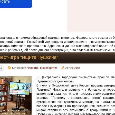
исать
начена для приема обращений граждан в порядке Федерального закона от 0
бращений граждан Российской Федерации» и предоставляет возможность нап
изации пилотного проекта по внедрению «Единого окна цифровой обратной 
ее 8 рабочих дней после дня его регистрации, а по отдельным тематикам – в
вест-игра "Ищите Пушкина"
53
Категория:
Новости
/
Мероприятия
Автор:
Alex
В Центральной городской библиотеке прошли ме
Пушкинскому дню России.
6 июня в Пушкинский день России прошла литерат
Пушкина". Читатели активно и с большим интерес
выполняли задания, читали наизусть стихи великого
станции "Повсюду странствовать готов" команд
путешествие по Пушкинским местам, на "Загадочн
вопросы викторины по произведениям великого по
милой старины" познакомились с традициями и б
Особенный интерес вызвал мастер-класс по письм