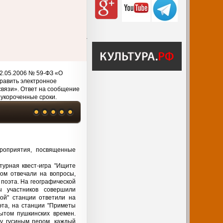
2.05.2006 № 59-ФЗ «О
равить электронное
связи». Ответ на сообщение
 укороченные сроки.
роприятия, посвященные
урная квест-игра "Ищите
ом отвечали на вопросы,
 поэта. На географической
ы участников совершили
ой" станции ответили на
эта, на станции "Приметы
ытом пушкинских времен.
у гусиным пером, каждый