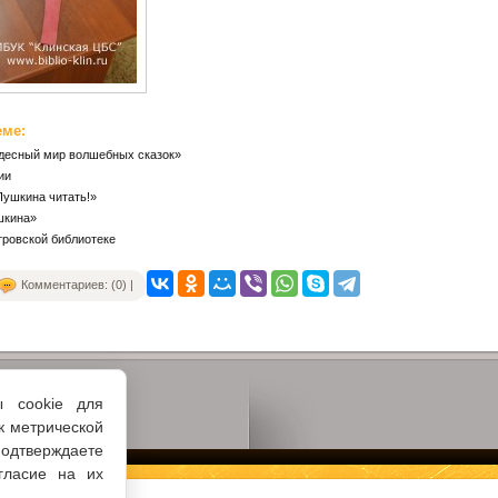
еме:
удесный мир волшебных сказок»
ии
Пушкина читать!»
шкина»
тровской библиотеке
Комментариев: (0) |
ы cookie для
к метрической
одтверждаете
гласие на их