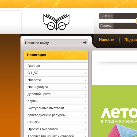
Логин:
Пароль:
Библиотеки
Новости
Подка
Клина. Клинская
ЦБС.
Вопросы и ответы
Навигация
Главная
О ЦБС
Новости
Наши услуги
Деловой центр
Клубы
Виртуальные выставки
Краеведческие ресурсы
Ссылки
Проекты библиотек
Творчество наших читателей