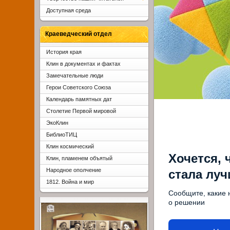
Доступная среда
Краеведческий отдел
История края
Клин в документах и фактах
Замечательные люди
Герои Советского Союза
Календарь памятных дат
Столетие Первой мировой
ЭкоКлин
БиблиоТИЦ
Клин космический
Хочется, 
Клин, пламенем объятый
Народное ополчение
стала лу
1812. Война и мир
Сообщите, какие 
о решении