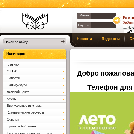
Логин:
Регист
Забыли
Пароль:
Чуж
Библиотеки
Новости
Подкасты
Би
Клина. Клинская
Верс
слаб
ЦБС.
Профсоюз
Вопросы и отв
Навигация
Главная
О ЦБС
Добро пожалова
Новости
Наши услуги
Телефон для 
Деловой центр
Клубы
Виртуальные выставки
Краеведческие ресурсы
Ссылки
Проекты библиотек
Творчество наших читателей