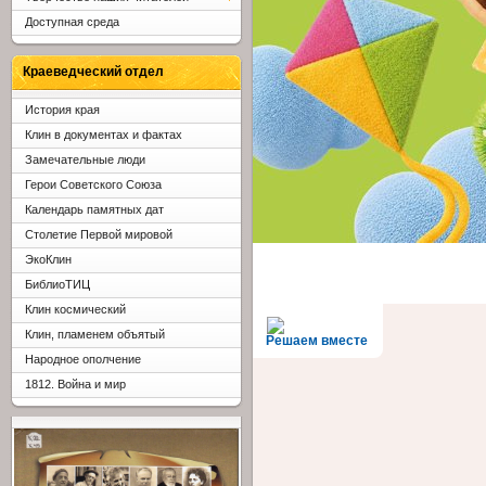
Доступная среда
Краеведческий отдел
История края
Клин в документах и фактах
Замечательные люди
Герои Советского Союза
Календарь памятных дат
Столетие Первой мировой
ЭкоКлин
БиблиоТИЦ
Клин космический
Клин, пламенем объятый
Решаем вместе
Народное ополчение
1812. Война и мир