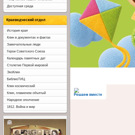
Доступная среда
Краеведческий отдел
История края
Клин в документах и фактах
Замечательные люди
Герои Советского Союза
Календарь памятных дат
Столетие Первой мировой
ЭкоКлин
БиблиоТИЦ
Клин космический
Клин, пламенем объятый
Решаем вместе
Народное ополчение
1812. Война и мир