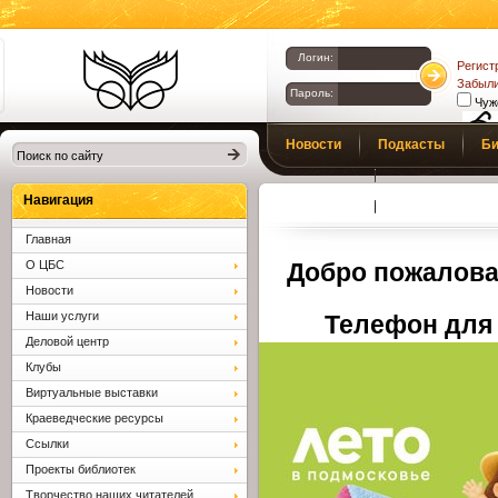
Логин:
Регист
Забыли
Пароль:
Чуж
Библиотеки
Новости
Подкасты
Би
Клина. Клинская
Верс
слаб
ЦБС.
Профсоюз
Вопросы и отв
Навигация
Главная
О ЦБС
Добро пожалова
Новости
Наши услуги
Телефон для 
Деловой центр
Клубы
Виртуальные выставки
Краеведческие ресурсы
Ссылки
Проекты библиотек
Творчество наших читателей