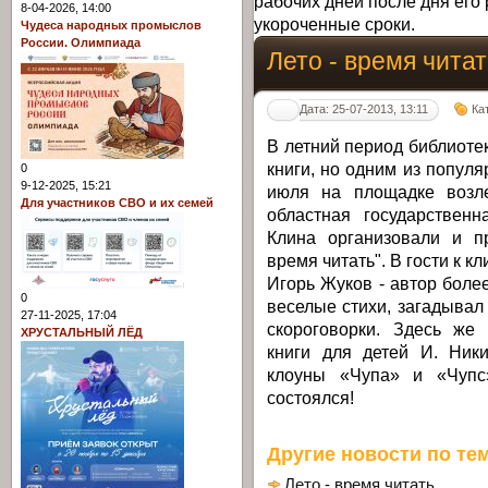
рабочих дней после дня его 
8-04-2026, 14:00
укороченные сроки.
Чудеса народных промыслов
России. Олимпиада
Лето - время читат
Дата: 25-07-2013, 13:11
Ка
В летний период библиотек
книги, но одним из популя
0
9-12-2025, 15:21
июля на площадке возл
Для участников СВО и их семей
областная государственн
Клина организовали и п
время читать". В гости к 
Игорь Жуков - автор более
0
веселые стихи, загадывал
27-11-2025, 17:04
скороговорки. Здесь же 
ХРУСТАЛЬНЫЙ ЛЁД
книги для детей И. Ник
клоуны «Чупа» и «Чупс»
состоялся!
Другие новости по тем
Лето - время читать