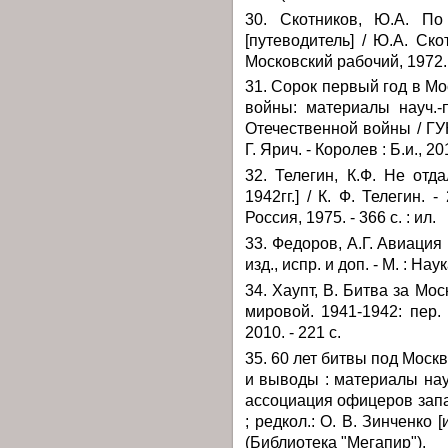
30. Скотников, Ю.А. По
[путеводитель] / Ю.А. Скот
Московский рабочий, 1972. -
31. Сорок первый год в Мо
войны: материалы науч.-
Отечественной войны / ГУК
Г. Ярич. - Королев : Б.и., 201
32. Телегин, К.Ф. Не отд
1942гг.] / К. Ф. Телегин. -
Россия, 1975. - 366 с. : ил.
33. Федоров, А.Г. Авиация 
изд., испр. и доп. - М. : Наук
34. Хаупт, В. Битва за М
мировой. 1941-1942: пер. 
2010. - 221 с.
35. 60 лет битвы под Моск
и выводы : материалы науч.
ассоциация офицеров запа
; редкол.: О. В. Зинченко [и 
(Библиотека "Мегапир").