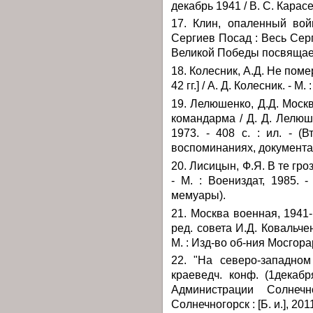
декабрь 1941 / В. С. Карасев.
17. Клин, опаленный вой
Сергиев Посад : Весь Серги
Великой Победы посвящаетс
18. Колесник, А.Д. Не поме
42 гг.] / А. Д. Колесник. - 
19. Лелюшенко, Д.Д. Москв
командарма / Д. Д. Лелюшен
1973. - 408 с. : ил. - 
воспоминаниях, документа
20. Лисицын, Ф.Я. В те гроз
- М. : Воениздат, 1985. -
мемуары).
21. Москва военная, 1941-
ред. совета И.Д. Ковальченк
М. : Изд-во об-ния Мосгорарх
22. "На северо-западном
краеведч. конф. (1декаб
Администрации Солнечн
Солнечногорск : [Б. и.], 2011