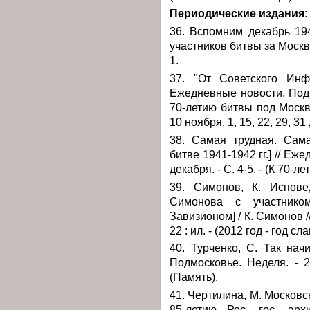
Периодические издания:
36. Вспомним декабрь 19
участников битвы за Москву]
1.
37. "От Советского Инфо
Ежедневные новости. Подмос
70-летию битвы под Моск
10 ноября, 1, 15, 22, 29, 31
38. Самая трудная. Сам
битве 1941-1942 гг.] // Еж
декабря. - С. 4-5. - (К 70-
39. Симонов, К. Испове
Симонова с участником
Завизионом] / К. Симонов //
22 : ил. - (2012 год - год с
40. Турченко, С. Так нач
Подмосковье. Неделя. - 20
(Память).
41. Чертилина, М. Московс
85-летию Рос. гос. арх