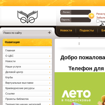
Логин:
Регист
Забыли
Пароль:
Чуж
Библиотеки
Новости
Подкасты
Би
Клина. Клинская
Верс
слаб
ЦБС.
Профсоюз
Вопросы и отв
Навигация
Главная
О ЦБС
Добро пожалова
Новости
Наши услуги
Телефон для 
Деловой центр
Клубы
Виртуальные выставки
Краеведческие ресурсы
Ссылки
Проекты библиотек
Творчество наших читателей