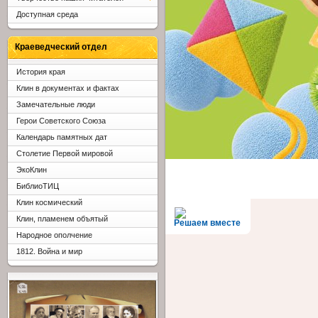
Доступная среда
Краеведческий отдел
История края
Клин в документах и фактах
Замечательные люди
Герои Советского Союза
Календарь памятных дат
Столетие Первой мировой
ЭкоКлин
БиблиоТИЦ
Клин космический
Клин, пламенем объятый
Решаем вместе
Народное ополчение
1812. Война и мир