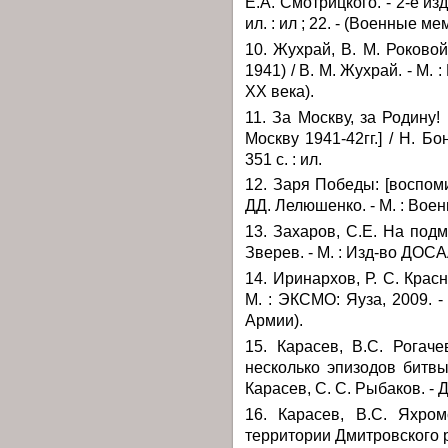
Е.А. Смотрицкого. - 2-е изд. 
ил. : ил ; 22. - (Военные м
10. Жухрай, В. М. Роковой
1941) / В. М. Жухрай. - М. :
ХХ века).
11. За Москву, за Родину!
Москву 1941-42гг.] / Н. Бо
351 с. : ил.
12. Заря Победы: [воспоми
ДД. Лелюшенко. - М. : Военно
13. Захаров, С.Е. На подм
Зверев. - М. : Изд-во ДОСААФ
14. Иринархов, Р. С. Крас
М. : ЭКСМО: Яуза, 2009. -
Армии).
15. Карасев, В.С. Рогач
несколько эпизодов битвы
Карасев, С. С. Рыбаков. - Дм
16. Карасев, В.С. Яхро
территории Дмитровского р