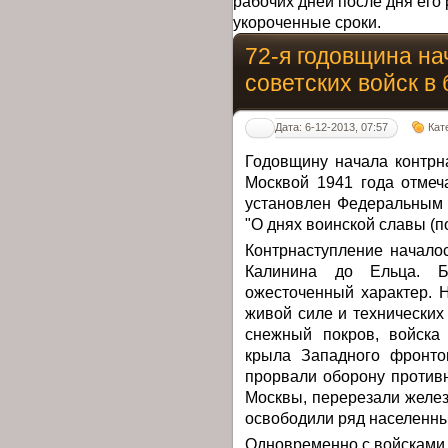
рабочих дней после дня его 
укороченные сроки.
72-я годовщина на
советских войск в
Дата: 6-12-2013, 07:57
Кат
Годовщину начала контрн
Москвой 1941 года отмеч
установлен Федеральным 
"О днях воинской славы (п
Контрнаступление начало
Калинина до Ельца. Б
ожесточенный характер. 
живой силе и технических
снежный покров, войска
крыла Западного фронто
прорвали оборону против
Москвы, перерезали желе
освободили ряд населенны
Одновременно с войсками