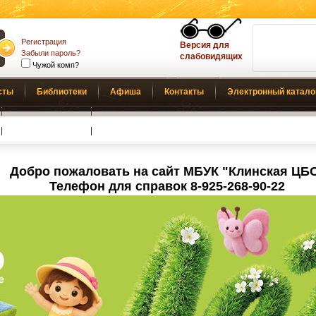
Регистрация
Версия для
Забыли пароль?
слабовидящих
Чужой комп?
сты
Библиотеки
Афиша
Контакты
Электронный катало
Обратная связь
Добро пожаловать на сайт МБУК "Клинская ЦБ
Телефон для справок 8-925-268-90-22