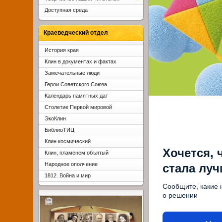
Доступная среда
Краеведческий отдел
История края
Клин в документах и фактах
Замечательные люди
Герои Советского Союза
Календарь памятных дат
Столетие Первой мировой
ЭкоКлин
БиблиоТИЦ
Клин космический
Хочется, 
Клин, пламенем объятый
Народное ополчение
стала лу
1812. Война и мир
Сообщите, какие 
о решении