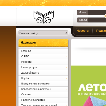
Логин:
Пароль:
Библиотеки
Новости
Подка
Клина. Клинская
ЦБС.
Вопросы и ответы
Навигация
Главная
О ЦБС
Новости
Наши услуги
Деловой центр
Клубы
Виртуальные выставки
Краеведческие ресурсы
Ссылки
Проекты библиотек
Творчество наших читателей