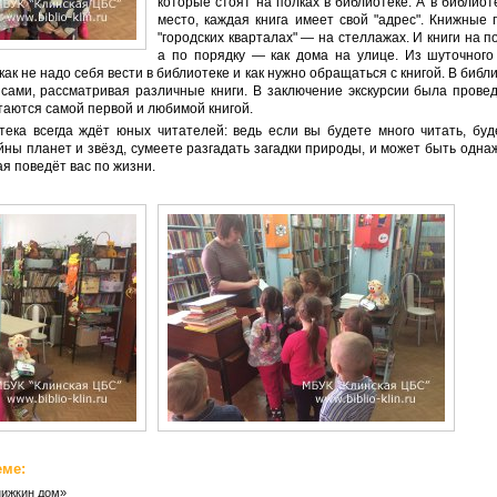
которые стоят на полках в библиотеке. А в библиот
место, каждая книга имеет свой "адрес". Книжные 
"городских кварталах" — на стеллажах. И книги на по
а по порядку — как дома на улице. Из шуточного
ак не надо себя вести в библиотеке и как нужно обращаться с книгой. В библи
сами, рассматривая различные книги. В заключение экскурсии была провед
стаются самой первой и любимой книгой.
ека всегда ждёт юных читателей: ведь если вы будете много читать, буд
ны планет и звёзд, сумеете разгадать загадки природы, и может быть одна
ая поведёт вас по жизни.
еме:
нижкин дом»