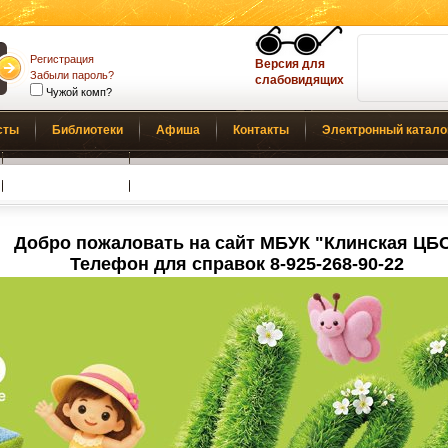
Регистрация
Версия для
Забыли пароль?
слабовидящих
Чужой комп?
сты
Библиотеки
Афиша
Контакты
Электронный катало
Обратная связь
Добро пожаловать на сайт МБУК "Клинская ЦБ
Телефон для справок 8-925-268-90-22