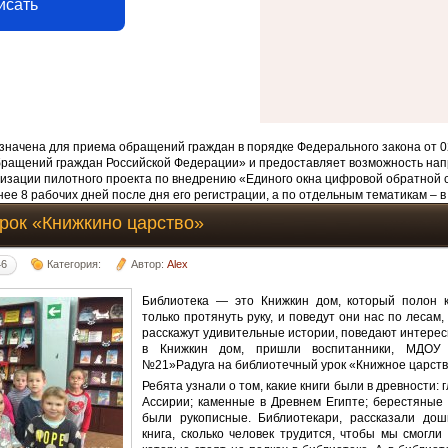
исать
начена для приема обращений граждан в порядке Федерального закона от 0
бращений граждан Российской Федерации» и предоставляет возможность нап
изации пилотного проекта по внедрению «Единого окна цифровой обратной 
ее 8 рабочих дней после дня его регистрации, а по отдельным тематикам – в
рок «Книжкино царство»
46
Категория:
Автор:
Alex
Библиотека — это Книжкин дом, который полон 
только протянуть руку, и поведут они нас по лесам
расскажут удивительные истории, поведают интересны
в Книжкин дом, пришли воспитанники, МДОУ 
№21»Радуга на библиотечный урок «Книжное царств
Ребята узнали о том, какие книги были в древности:
Ассирии; каменные в Древнем Египте; берестяные с
были рукописные. Библиотекари, рассказали дошк
книга, сколько человек трудится, чтобы мы смогли