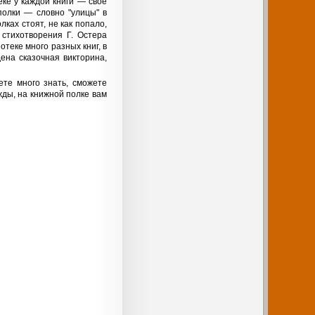
еке у каждой книги — свое
полки — словно "улицы" в
лках стоят, не как попало,
 стихотворения Г. Остера
отеке много разных книг, в
ена сказочная викторина,
ете много знать, сможете
жды, на книжной полке вам