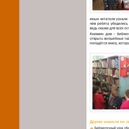
юные читатели узнали к
чём ребята убедились 
ведь сказки для всех о
Книжкин дом – библиот
открыть волшебные тай
попадётся книга, котор
Другие новости по т
Библиотечный урок «К