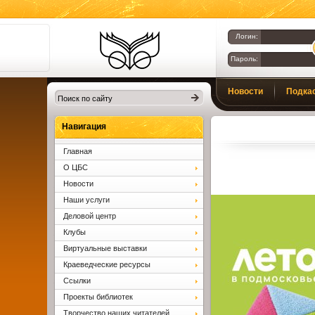
Логин:
Пароль:
Библиотеки
Новости
Подка
Клина. Клинская
ЦБС.
Вопросы и ответы
Навигация
Главная
О ЦБС
Новости
Наши услуги
Деловой центр
Клубы
Виртуальные выставки
Краеведческие ресурсы
Ссылки
Проекты библиотек
Творчество наших читателей