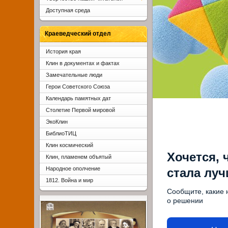
Доступная среда
Краеведческий отдел
История края
Клин в документах и фактах
Замечательные люди
Герои Советского Союза
Календарь памятных дат
Столетие Первой мировой
ЭкоКлин
БиблиоТИЦ
Клин космический
Хочется, 
Клин, пламенем объятый
Народное ополчение
стала лу
1812. Война и мир
Сообщите, какие 
о решении