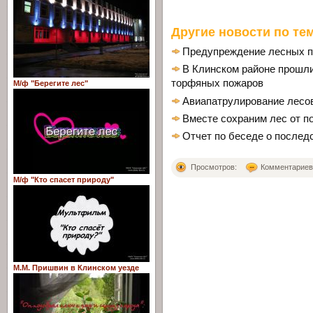
Другие новости по тем
Предупреждение лесных 
В Клинском районе прошли
торфяных пожаров
М/ф "Берегите лес"
Авиапатрулирование лесов
Вместе сохраним лес от п
Отчет по беседе о послед
Просмотров:
Комментариев: 
М/ф "Кто спасет природу"
М.М. Пришвин в Клинском уезде