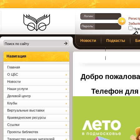
Логин:
Регист
Забыли
Пароль:
Чуж
Библиотеки
Новости
Подкасты
Би
Клина. Клинская
Верс
слаб
ЦБС.
Профсоюз
Вопросы и отв
Навигация
Главная
О ЦБС
Добро пожалова
Новости
Наши услуги
Телефон для 
Деловой центр
Клубы
Виртуальные выставки
Краеведческие ресурсы
Ссылки
Проекты библиотек
Творчество наших читателей