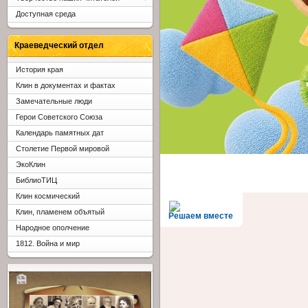
Доступная среда
Краеведческий отдел
История края
Клин в документах и фактах
Замечательные люди
Герои Советского Союза
Календарь памятных дат
Столетие Первой мировой
ЭкоКлин
БиблиоТИЦ
Клин космический
Клин, пламенем объятый
Решаем вместе
Народное ополчение
1812. Война и мир