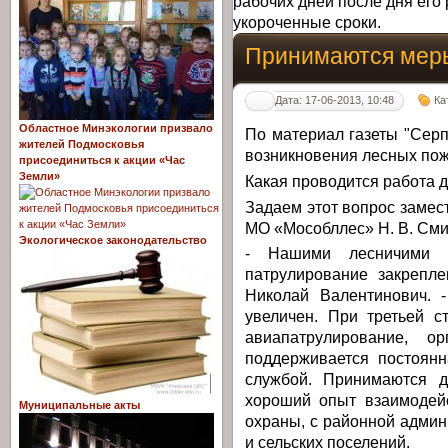
рабочих дней после дня его 
укороченные сроки.
Принимаются меры
Дата: 17-06-2013, 10:48
Ка
Областное Минэкологии призвало
По материал газеты "Серп
жителей Подмосковья
возникновения лесных пож
присоединиться к акции «Час
Земли»
Какая проводится работа 
Задаем этот вопрос замес
МО «Мособллес» Н. В. Сми
Экологическое законодательство
- Нашими лесничими е
патрулирование закрепле
Николай Валентинович. 
увеличен. При третьей с
авиапатрулирование, ор
поддерживается постоянн
службой. Принимаются д
хороший опыт взаимодей
Муниципальные акты
охраны, с районной админ
и сельских поселений.