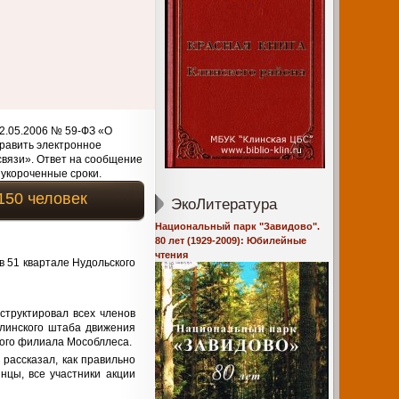
2.05.2006 № 59-ФЗ «О
равить электронное
связи». Ответ на сообщение
 укороченные сроки.
150 человек
ЭкоЛитература
Национальный парк "Завидово".
80 лет (1929-2009): Юбилейные
чтения
в 51 квартале Нудольского
труктировал всех членов
Клинского штаба движения
кого филиала Мособллеса.
 рассказал, как правильно
нцы, все участники акции