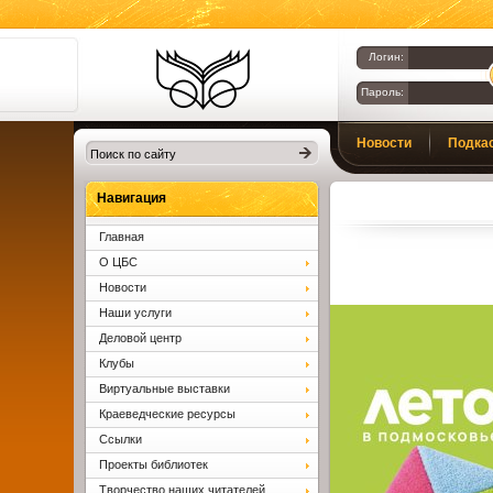
Логин:
Пароль:
Библиотеки
Новости
Подка
Клина. Клинская
ЦБС.
Вопросы и ответы
Навигация
Главная
О ЦБС
Новости
Наши услуги
Деловой центр
Клубы
Виртуальные выставки
Краеведческие ресурсы
Ссылки
Проекты библиотек
Творчество наших читателей