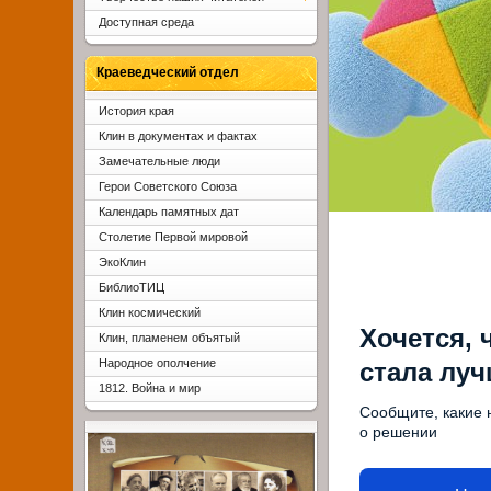
Доступная среда
Краеведческий отдел
История края
Клин в документах и фактах
Замечательные люди
Герои Советского Союза
Календарь памятных дат
Столетие Первой мировой
ЭкоКлин
БиблиоТИЦ
Клин космический
Хочется, 
Клин, пламенем объятый
Народное ополчение
стала лу
1812. Война и мир
Сообщите, какие 
о решении