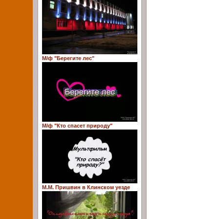
М/ф "Берегите лес"
М/ф "Кто спасет природу"
М.М. Пришвин в Клинском уезде