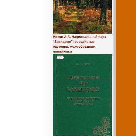
Нотов А.А. Национальный парк
"Завидово": сосудистые
растения, мохообразные,
лишайники