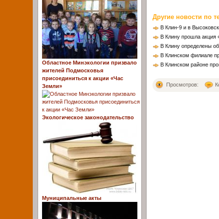
Другие новости по т
В Клин-9 и в Высоковс
В Клину прошла акция 
В Клину определены о
В Клинском филиале п
Областное Минэкологии призвало
В Клинском районе пр
жителей Подмосковья
присоединиться к акции «Час
Просмотров:
К
Земли»
Экологическое законодательство
Муниципальные акты