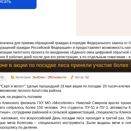
исать
начена для приема обращений граждан в порядке Федерального закона от 0
бращений граждан Российской Федерации» и предоставляет возможность нап
изации пилотного проекта по внедрению «Единого окна цифровой обратной 
ее 8 рабочих дней после дня его регистрации, а по отдельным тематикам – в
оне в акции по посадке леса приняли участие более 
:55
Категория:
ЭкоКлин
/
ЭКОновости
Автор:
62
"Серп и молот": Целью прошедшей 18 мая акции по посадке 20 тысяч елочек 
множение лесного богатства района.
ым, на редкость погожим.
а Клинского филиала ГКУ МО «Мособллес» Николай Смирнов кратко проинс
сего собралось более 150 человек. Это студенты ПУ-51 и ПУ-3, активисты 
тные», сотрудники районной и сельской администраций, специалисты Клинс
напомнил, что всероссийский День посадки леса проходит в третий раз. Он
щью меча Колесова – специального инструмента. Были выданы мечи и сея
 разошлись по делянке.