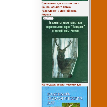
Гельминты диких копытных
национального парка
"Завидово" и лесной зоны
России
Календарь экологических дат