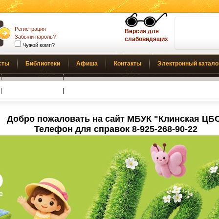
Регистрация
Версия для
Забыли пароль?
слабовидящих
Чужой комп?
сты
Библиотеки
Афиша
Контакты
Электронный катало
Обратная связь
Добро пожаловать на сайт МБУК "Клинская ЦБ
Телефон для справок 8-925-268-90-22