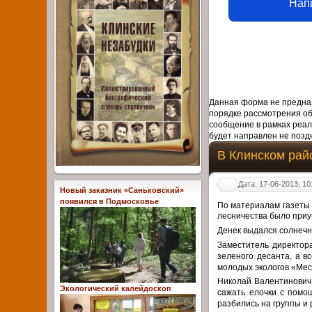
Нап
Данная форма не предназ
порядке рассмотрения о
сообщение в рамках реал
будет направлен не поздн
В Клинском рай
Дата: 17-06-2013, 10
Новый заказник «Саньковский»
появился в Подмосковье
По материалам газеты 
лесничества было приу
Денек выдался солнечн
Заместитель директор
зеленого десанта, а в
молодых экологов «Мес
Николай Валентинович 
Экологический калейдоскоп
сажать елочки с помо
разбились на группы и