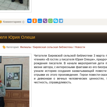
Комментариев: ()
ателя Юрия Олеши
Категория:
Филиалы
/
Биревская сельская библиотека
/
Новости
Читатели Биревской сельской библиотеки 3 марта п
чтениях «В гостях у писателя Юрия Олеши», приуро
рождения писателя. В начале мероприятия дети п
жизни автора, с интересными фактами из его биогра
узнали историю создания захватывающей повести 
отрывки из этого произведения. Герои повести-ска
и девчонкам о вечных человеческих ценностях, т
честность, справедливость.