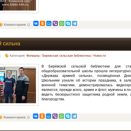
Комментариев: ()
й сильна
Категория:
Филиалы
/
Биревская сельская библиотека
/
Новости
В Бирёвской сельской библиотеке для стар
общеобразовательной школы прошла литературно
«Держава армией сильна», посвящённая Дню
Школьники узнали об истории праздника, в зал
военной тематики, демонстрировалась видеох
являются, прежде всего, армия и флот, мужчины в по
видеть бескорыстного защитника родной земли,
благородства.
Комментариев: ()