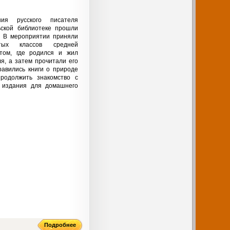
я русского писателя
ьской библиотеке прошли
. В мероприятии приняли
тых классов средней
том, где родился и жил
ля, а затем прочитали его
равились книги о природе
родолжить знакомство с
 издания для домашнего
Подробнее