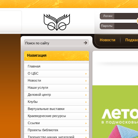
Логин:
Пароль:
Библиотеки
Новости
Подка
Клина. Клинская
ЦБС.
Вопросы и ответы
Навигация
Главная
О ЦБС
Новости
Наши услуги
Деловой центр
Клубы
Виртуальные выставки
Краеведческие ресурсы
Ссылки
Проекты библиотек
Творчество наших читателей