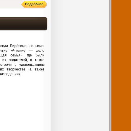
Подробнее
ссии Бирёвская сельская
риятие «Чтение — дело
щая семья», где были
 их родителей, а также
стречи с удовольствием
х творчестве, а также
оизведениях.