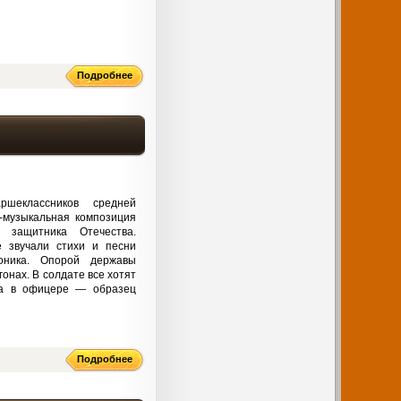
Подробнее
шеклассников средней
-музыкальная композиция
 защитника Отечества.
е звучали стихи и песни
роника. Опорой державы
гонах. В солдате все хотят
 а в офицере — образец
Подробнее