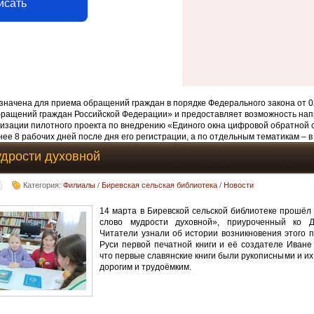
исать
начена для приема обращений граждан в порядке Федерального закона от 0
бращений граждан Российской Федерации» и предоставляет возможность нап
изации пилотного проекта по внедрению «Единого окна цифровой обратной 
ее 8 рабочих дней после дня его регистрации, а по отдельным тематикам – в
дрости духовной
Категория:
Филиалы
/
Биревская сельская библиотека
/
Новости
14 марта в Биревской сельской библиотеке прошёл
слово мудрости духовной», приуроченный ко Д
Читатели узнали об истории возникновения этого п
Руси первой печатной книги и её создателе Иване 
что первые славянские книги были рукописными и и
дорогим и трудоёмким.