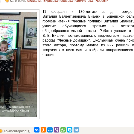
Категория:
Филиалы
/
Биревская сельская библиотека
/
Новости
11 февраля к 130-летию со дня рождени
Виталия Валентиновича Бианки в Биревской сел
громкие чтения "Лесные полянки Виталия Бианки"
участие обучающиеся третьих и четвер
общеобразовательной школы. Ребята узнали о 
В. В. Бианки, познакомились с творчеством писате
рассказ "Лесные домишки". Школьникам очень пон
этого автора, поэтому многие из них решили п
творчеством писателя и выбрали понравившиеся
чтения.
Комментариев: ()