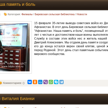
ша память и боль
Категория:
Филиалы
/
Биревская сельская библиотека
/
Новости
15 февраля 35-летие вывода советских войск из Де
Афганистан. В этот день Биревская сельская библио
"Афганистан. Наша память и боль", посвященный эт
лет с честью и достоинством наши воины выполняли
Службу в составе этих войск нес и житель нашей
Дмитрий Алексеевич. Мы отдаем дань памяти солдат
кто до конца остался верен своей клятве, ценой 
перед Родиной. Этот день стал памятным событием 
мирового сообщества.
Комментариев: ()
 Виталия Бианки