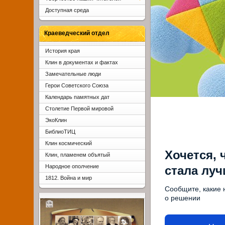
Доступная среда
Краеведческий отдел
История края
Клин в документах и фактах
Замечательные люди
Герои Советского Союза
Календарь памятных дат
Столетие Первой мировой
ЭкоКлин
БиблиоТИЦ
Клин космический
Хочется, 
Клин, пламенем объятый
Народное ополчение
стала лу
1812. Война и мир
Сообщите, какие 
о решении