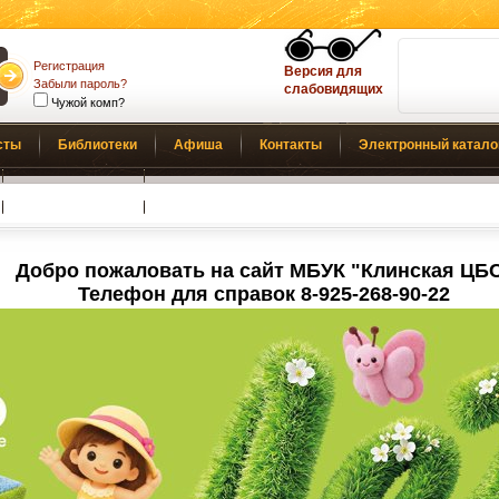
Регистрация
Версия для
Забыли пароль?
слабовидящих
Чужой комп?
сты
Библиотеки
Афиша
Контакты
Электронный катало
Обратная связь
Добро пожаловать на сайт МБУК "Клинская ЦБ
Телефон для справок 8-925-268-90-22