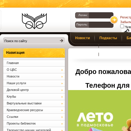
Логин:
Регист
Забыли
Пароль:
Чуж
Библиотеки
Новости
Подкасты
Би
Клина. Клинская
Верс
слаб
ЦБС.
Профсоюз
Вопросы и отв
Навигация
Главная
О ЦБС
Добро пожалова
Новости
Наши услуги
Телефон для 
Деловой центр
Клубы
Виртуальные выставки
Краеведческие ресурсы
Ссылки
Проекты библиотек
Творчество наших читателей