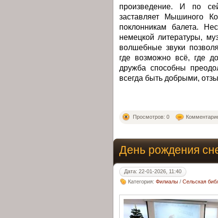
произведение. И по се
заставляет Мышиного Ко
поклонникам балета. Не
немецкой литературы, му
волшебные звуки позволя
где возможно всё, где д
дружба способны преодо
всегда быть добрыми, отз
Просмотров: 0
Комментарие
День рождения сн
Дата: 22-01-2026, 11:40
Категория:
Филиалы
/
Сельская библ