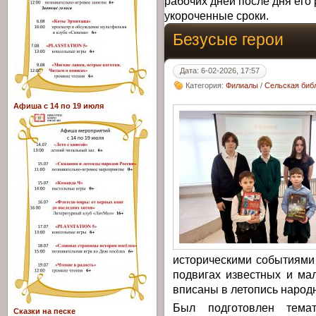
рабочих дней после дня его 
укороченные сроки.
Безусые герои
Дата: 6-02-2026, 17:57
Категория:
Филиалы
/
Сельская библ
Афиша с 14 по 19 июля
историческими событиями
подвигах известных и ма
вписаны в летопись народ
Был подготовлен темат
Сказки на песке