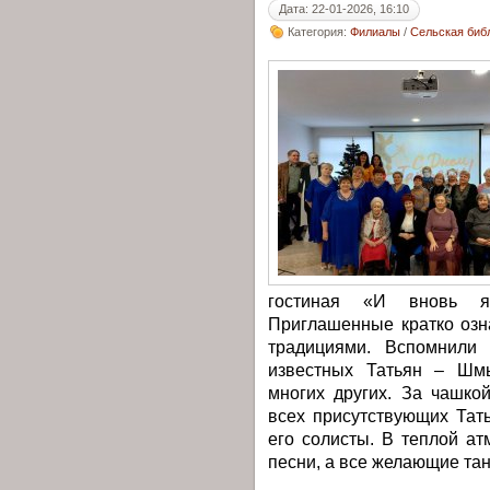
Дата: 22-01-2026, 16:10
Категория:
Филиалы
/
Сельская библ
гостиная «И вновь я
Приглашенные кратко озн
традициями. Вспомнили 
известных Татьян – Шмы
многих других. За чашко
всех присутствующих Тат
его солисты. В теплой а
песни, а все желающие та