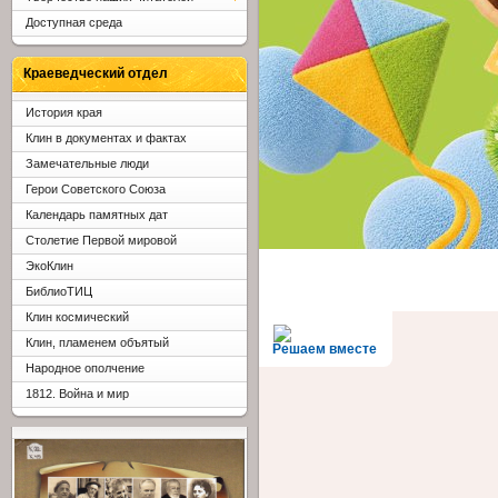
Доступная среда
Краеведческий отдел
История края
Клин в документах и фактах
Замечательные люди
Герои Советского Союза
Календарь памятных дат
Столетие Первой мировой
ЭкоКлин
БиблиоТИЦ
Клин космический
Клин, пламенем объятый
Решаем вместе
Народное ополчение
1812. Война и мир