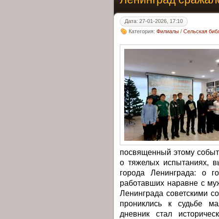
Дата: 27-01-2026, 17:10
Категория:
Филиалы
/
Сельская библ
посвященный этому событ
о тяжелых испытаниях, 
города Ленинграда: о г
работавших наравне с му
Ленинграда советскими с
прониклись к судьбе ма
дневник стал историчес