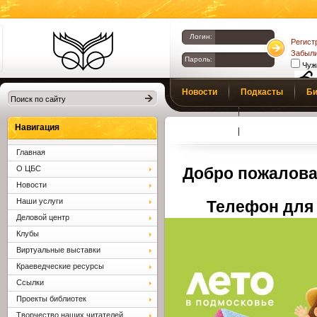
Логин:
Регист
Забыли
Пароль:
Чуж
Библиотеки
Новости
Подкасты
Би
Клина. Клинская
Верс
слаб
ЦБС.
Профсоюз
Вопросы и отв
Навигация
Главная
О ЦБС
Добро пожалова
Новости
Наши услуги
Телефон для 
Деловой центр
Клубы
Виртуальные выставки
Краеведческие ресурсы
Ссылки
Проекты библиотек
Творчество наших читателей