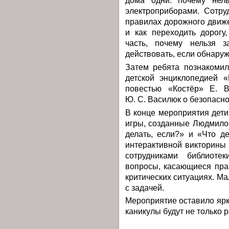
дома одни: почему нель
электроприборами. Сотру
правилах дорожного движе
и как переходить дорогу
часть, почему нельзя 
действовать, если обнару
Затем ребята познакомил
детской энциклопедией «
повестью «Костёр» Е. В
Ю. С. Василюк о безопасно
В конце мероприятия дети
игры, созданные Людмило
делать, если?» и «Что д
интерактивной викторины
сотрудниками библиоте
вопросы, касающиеся пра
критических ситуациях. М
с задачей.
Мероприятие оставило ярк
каникулы будут не только 