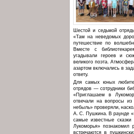
Шестой и седьмой отряды
«Там на неведомых дорож
путешествие по волшебн
Вместе с библиотекаре
угадывали героев и сюж
великого поэта. Атмосфе
азартом включались в за
ответу.
Для самых юных любите
отрядов — сотрудники би
«Приглашаем в Лукомор
отвечали на вопросы из
небыль» проверяли, наск
А. С. Пушкина. В раунде 
самые известные сказки 
Лукоморья» познакомил 
встречаются в пушкински