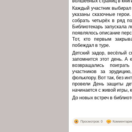
волшебных страниц в книг
Каждый участник выбирал 
указаны сказочные герои
собрать четырёх в ряд по
Библиотекарь запускала ло
появлялось описание перс
Тот, кто первым закрыв
побеждал в туре.
Детский задор, весёлый 
запомнится этот день. А 
возвращались поиграт
участников за эрудицию
фольклору. Вот так, без ин
провели День защиты де
начинается с живой игры, 
До новых встреч в библиот
Просмотров: 0
Комментарие