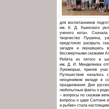
для воспитанников подго
им. К. Д. Ушинского ув
ученого кота». Сначал
творчество Пушкина, у
предстояло раскрыть ск
загадок и окунувшись в
бессмертными сказками Ал
Ребята из пятого и ше
им. Д. И. Менделеева от
Лукоморью, приняв учас
Путешествие началось с
неоценимом вкладе в со
празднования Дня русско
любопытные факты о родно
– вопросы по сказкам вел
вопросы о царе Салтане и
и рыбке» стала настоящим