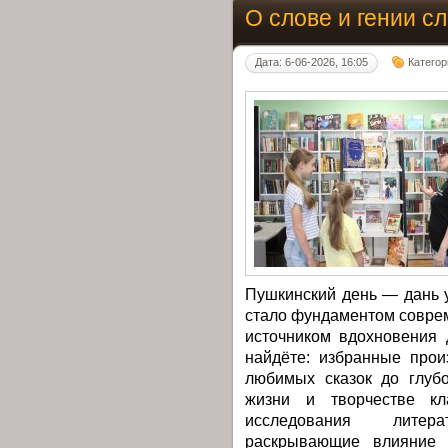
О слове и гении с
Дата: 6-06-2026, 16:05
Категор
Пушкинский день — дань у
стало фундаментом совре
источником вдохновения 
найдёте: избранные про
любимых сказок до глубо
жизни и творчестве кла
исследования литера
раскрывающие влияние 