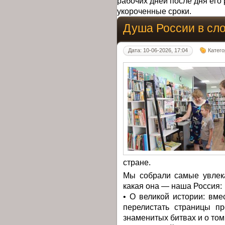
рабочих дней после дня его 
укороченные сроки.
Душа России в сл
Дата: 10-06-2026, 17:04
Катег
стране.
Мы собрали самые увлека
какая она — наша Россия:
• О великой истории: вм
перелистать страницы пр
знаменитых битвах и о том