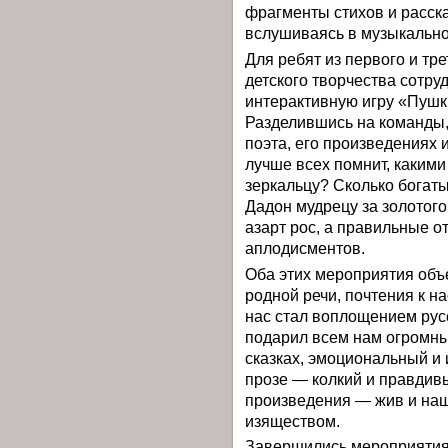
фрагменты стихов и расска
вслушиваясь в музыкально
Для ребят из первого и тр
детского творчества сотру
интерактивную игру «Пушк
Разделившись на команды,
поэта, его произведениях 
лучше всех помнит, каким
зеркальцу? Сколько богат
Дадон мудрецу за золотого
азарт рос, а правильные о
аплодисментов.
Оба этих мероприятия объ
родной речи, почтения к н
нас стал воплощением рус
подарил всем нам огромны
сказках, эмоциональный и 
прозе — колкий и правдив
произведения — жив и наш 
изяществом.
Завершились мероприятия 