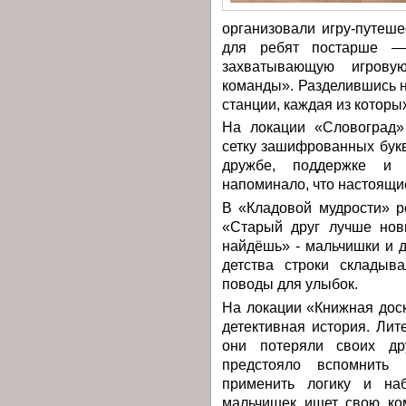
организовали игру-путеше
для ребят постарше 
захватывающую игрову
команды». Разделившись н
станции, каждая из которы
На локации «Словоград»
сетку зашифрованных букв
дружбе, поддержке и 
напоминало, что настоящие
В «Кладовой мудрости» р
«Старый друг лучше нов
найдёшь» - мальчишки и д
детства строки складыв
поводы для улыбок.
На локации «Книжная дос
детективная история. Ли
они потеряли своих д
предстояло вспомнить 
применить логику и наб
мальчишек ищет свою ко