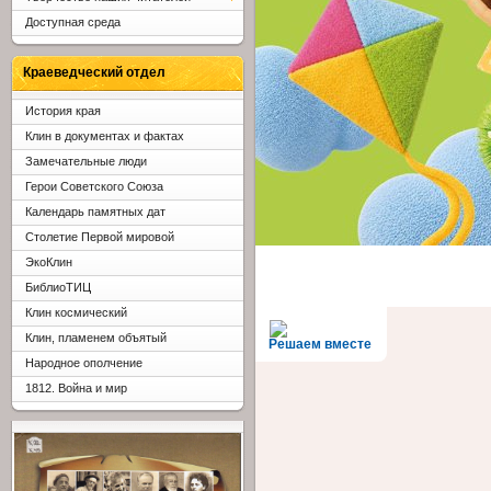
Доступная среда
Краеведческий отдел
История края
Клин в документах и фактах
Замечательные люди
Герои Советского Союза
Календарь памятных дат
Столетие Первой мировой
ЭкоКлин
БиблиоТИЦ
Клин космический
Клин, пламенем объятый
Решаем вместе
Народное ополчение
1812. Война и мир