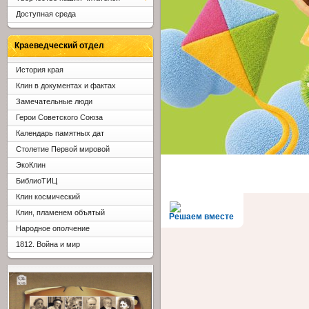
Доступная среда
Краеведческий отдел
История края
Клин в документах и фактах
Замечательные люди
Герои Советского Союза
Календарь памятных дат
Столетие Первой мировой
ЭкоКлин
БиблиоТИЦ
Клин космический
Клин, пламенем объятый
Решаем вместе
Народное ополчение
1812. Война и мир