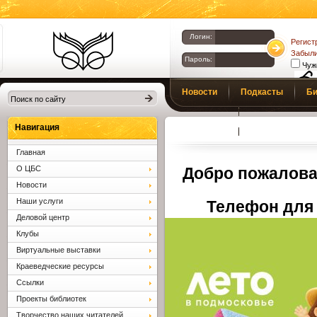
Логин:
Регист
Забыли
Пароль:
Чуж
Библиотеки
Новости
Подкасты
Би
Клина. Клинская
Верс
слаб
ЦБС.
Профсоюз
Вопросы и отв
Навигация
Главная
О ЦБС
Добро пожалова
Новости
Наши услуги
Телефон для 
Деловой центр
Клубы
Виртуальные выставки
Краеведческие ресурсы
Ссылки
Проекты библиотек
Творчество наших читателей