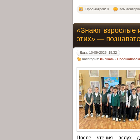
Просмотров: 0
Комментарие
«Знают взрослые и
этих» — познават
Дата: 10-09-2025, 15:32
Категория:
Филиалы
/
Новощаповска
После чтения вслух д