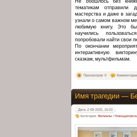
Не обошлось без книж
тематикам отправили д
мастерства и даже в зага
узнали о самом важном мес
любимую книгу. Это был
научились пользоват
попробовали найти свои л
По окончании мероприя
интерактивную виктори
сказкам, мультфильмам.
Просмотров: 0
Комментарие
Имя трагедии — Б
Дата: 2-09-2025, 16:03
Категория:
Филиалы
/
Новощаповска