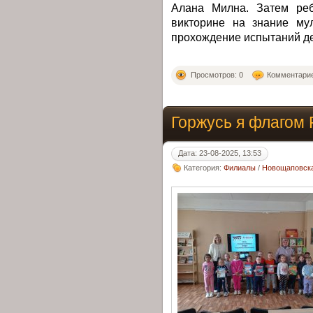
Алана Милна. Затем реб
викторине на знание мул
прохождение испытаний дет
Просмотров: 0
Комментарие
Горжусь я флагом 
Дата: 23-08-2025, 13:53
Категория:
Филиалы
/
Новощаповска