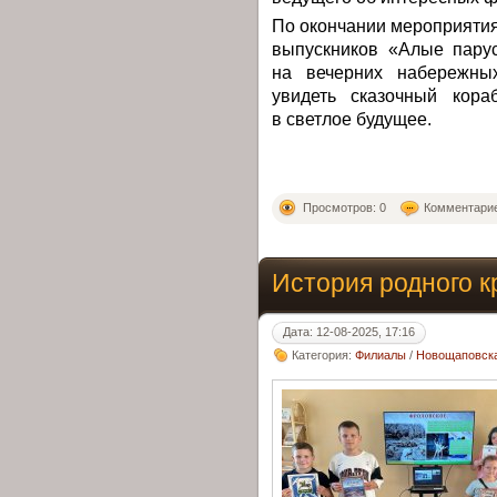
По окончании мероприятия
выпускников «Алые парус
на вечерних набережны
увидеть сказочный кора
в светлое будущее.
Просмотров: 0
Комментарие
История родного к
Дата: 12-08-2025, 17:16
Категория:
Филиалы
/
Новощаповска