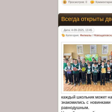
Просмотров: 0
Комментарие
Всегда открыты д
Дата: 4-09-2025, 13:45
Категория:
Филиалы
/
Новощаповска
каждый школьник может на
знакомились с новинками 
равнодушным.