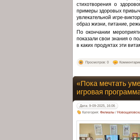
стихотворения о здорово
примеры здоровых привыч
увлекательной игре-викто
образ жизни, питание, реж
По окончании мероприяти
показали свои знания о по
в каких продуктах эти вит
Просмотров: 0
Комментарие
«Пока мечтать уме
игровая программ
Дата: 9-09-2025, 16:06
Категория:
Филиалы
/
Новощаповска