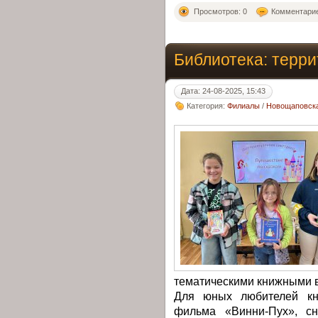
Просмотров: 0
Комментарие
Библиотека: терри
Дата: 24-08-2025, 15:43
Категория:
Филиалы
/
Новощаповска
тематическими книжными 
Для юных любителей кни
фильма «Винни-Пух», сн