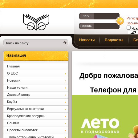
Логин:
Регист
Забыли
Пароль:
Чуж
Библиотеки
Новости
Подкасты
Би
Клина. Клинская
Верс
слаб
ЦБС.
Профсоюз
Вопросы и отв
Навигация
Главная
О ЦБС
Добро пожалова
Новости
Наши услуги
Телефон для 
Деловой центр
Клубы
Виртуальные выставки
Краеведческие ресурсы
Ссылки
Проекты библиотек
Творчество наших читателей