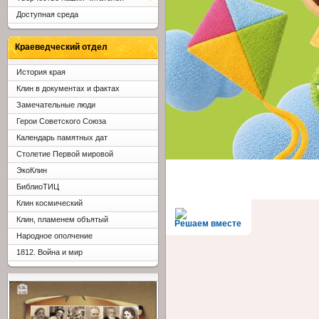
Доступная среда
Краеведческий отдел
История края
Клин в документах и фактах
Замечательные люди
Герои Советского Союза
Календарь памятных дат
Столетие Первой мировой
ЭкоКлин
БиблиоТИЦ
Клин космический
Клин, пламенем объятый
Решаем вместе
Народное ополчение
1812. Война и мир