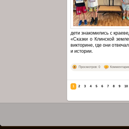
дети знакомились с краеве
«Сказки о Клинской земле
викторине, где они отвеча
и истории.
Просмотров: 0
Комментарие
1
2
3
4
5
6
7
8
9
10