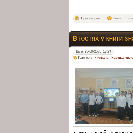
Просмотров: 0
Комментарие
В гостях у книги з
Дата: 23-09-2025, 17:29
Категория:
Филиалы
/
Новощаповска
занимательной викторин