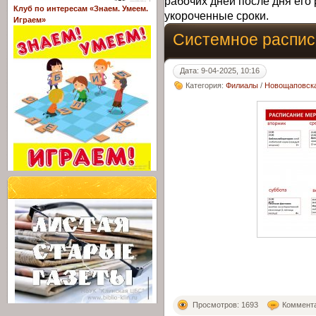
рабочих дней после дня его 
Клуб по интересам «Знаем. Умеем.
укороченные сроки.
Играем»
Системное распис
Дата: 9-04-2025, 10:16
Категория:
Филиалы
/
Новощаповска
Просмотров: 1693
Коммента