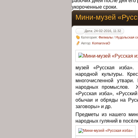
рабочих дней после дня его 
укороченные сроки.
Мини-музей «Русс
Дата: 24-02-2016, 11:32
Категория:
Филиалы
/
Нудольская с
Автор:
KomarovaO
музей «Русская изба».
народной культуры. Кре
многочисленной утвари.
народных промыслов. Ж
«Русская изба», «Русский
обычаи и обряды на Руси
заговоры» и др.
Предметы из нашего мин
народных гуляний в посёлк