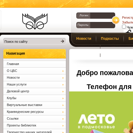
Логин:
Регист
Забыли
Пароль:
Чуж
Библиотеки
Новости
Подкасты
Би
Клина. Клинская
Верс
слаб
ЦБС.
Профсоюз
Вопросы и отв
Навигация
Главная
О ЦБС
Добро пожалова
Новости
Наши услуги
Телефон для 
Деловой центр
Клубы
Виртуальные выставки
Краеведческие ресурсы
Ссылки
Проекты библиотек
Творчество наших читателей