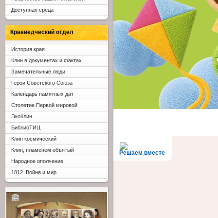
Доступная среда
Краеведческий отдел
История края
Клин в документах и фактах
Замечательные люди
Герои Советского Союза
Календарь памятных дат
Столетие Первой мировой
ЭкоКлин
БиблиоТИЦ
Клин космический
Клин, пламенем объятый
Решаем вместе
Народное ополчение
1812. Война и мир