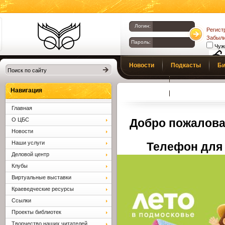
Логин:
Регист
Забыли
Пароль:
Чуж
Библиотеки
Новости
Подкасты
Би
Клина. Клинская
Верс
слаб
ЦБС.
Профсоюз
Вопросы и отв
Навигация
Главная
О ЦБС
Добро пожалова
Новости
Наши услуги
Телефон для 
Деловой центр
Клубы
Виртуальные выставки
Краеведческие ресурсы
Ссылки
Проекты библиотек
Творчество наших читателей