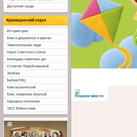
Доступная среда
Краеведческий отдел
История края
Клин в документах и фактах
Замечательные люди
Герои Советского Союза
Календарь памятных дат
Столетие Первой мировой
ЭкоКлин
БиблиоТИЦ
Клин космический
Клин, пламенем объятый
Решаем вместе
Народное ополчение
1812. Война и мир