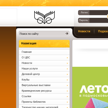
Логин:
Пароль:
Библиотеки
Новости
Подка
Клина. Клинская
ЦБС.
Вопросы и ответы
Навигация
Главная
О ЦБС
Новости
Наши услуги
Деловой центр
Клубы
Виртуальные выставки
Краеведческие ресурсы
Ссылки
Проекты библиотек
Творчество наших читателей