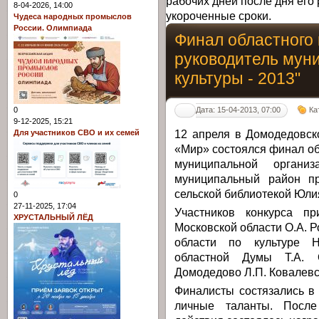
рабочих дней после дня его 
8-04-2026, 14:00
укороченные сроки.
Чудеса народных промыслов
России. Олимпиада
Финал областного 
руководитель мун
культуры - 2013"
Дата: 15-04-2013, 07:00
Ка
0
9-12-2025, 15:21
12 апреля в Домодедовск
Для участников СВО и их семей
«Мир» состоялся финал об
муниципальной органи
муниципальный район пр
сельской библиотекой Юли
0
27-11-2025, 17:04
Участников конкурса пр
ХРУСТАЛЬНЫЙ ЛЁД
Московской области О.А. 
области по культуре Н
областной Думы Т.А. О
Домодедово Л.П. Ковалевск
Финалисты состязались в
личные таланты. После 