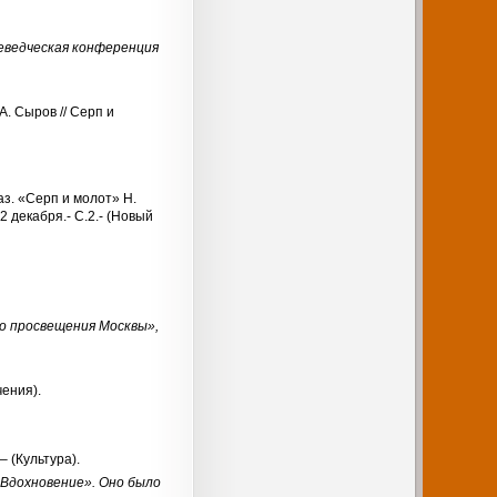
аеведческая конференция
 А. Сыров // Серп и
аз. «Серп и молот» Н.
2 декабря.- С.2.- (Новый
о просвещения Москвы»,
чения).
– (Культура).
«Вдохновение». Оно было