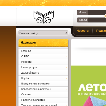
Логин:
Пароль:
Библиотеки
Новости
Подка
Клина. Клинская
ЦБС.
Вопросы и ответы
Навигация
Главная
О ЦБС
Новости
Наши услуги
Деловой центр
Клубы
Виртуальные выставки
Краеведческие ресурсы
Ссылки
Проекты библиотек
Творчество наших читателей