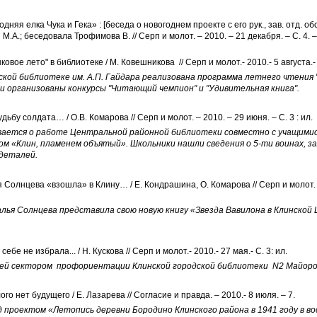
няя елка Чука и Гека» : [беседа о новогоднем проекте с его рук., зав. отд. об
.А.; беседовала Трофимова В. // Серп и молот. – 2010. – 21 декабря. – С. 4.
вое лето" в библиотеке / М. Ковешникова // Серп и молот.- 2010.- 5 августа.- 
кой библиотеке им. А.П. Гайдара реализована программа летнего чтения 
и организованы конкурсы "Читающий чемпион" и "Удивительная книга".
дьбу солдата… / О.В. Комарова // Серп и молот. – 2010. – 29 июня. – С. 3 : ил.
вается о работе Центральной районной библиотеки совместно с учащимис
м «Клин, пламенем объятый». Школьники нашли сведения о 5-ти воинах, з
йдеталей.
Солнцева «взошла» в Клину… / Е. Кондрашина, О. Комарова // Серп и молот. –
ья Солнцева представила свою новую книгу «Звезда Вавилона в Клинской
ебе не избрала... / Н. Кускова // Серп и молот.- 2010.- 27 мая.- С. 3: ил.
ей сектором профориентации Клинской городской библиотеки N2 Майоров
го нет будущего / Е. Лазарева // Согласие и правда. – 2010.- 8 июля. – 7.
роектом «Летопись деревни Бородино Клинского района в 1941 году в во