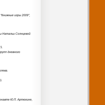
Книжные игры 2009",
цы Натальи Солнцевой
21.
рупп дневного
олева.
).
монавте Ю.П. Артюхине,