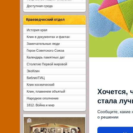
Доступная среда
Краеведческий отдел
История края
Клин в документах и фактах
Замечательные люди
Герои Советского Союза
Календарь памятных дат
Столетие Первой мировой
ЭкоКлин
БиблиоТИЦ
Клин космический
Хочется, 
Клин, пламенем объятый
Народное ополчение
стала лу
1812. Война и мир
Сообщите, какие 
о решении