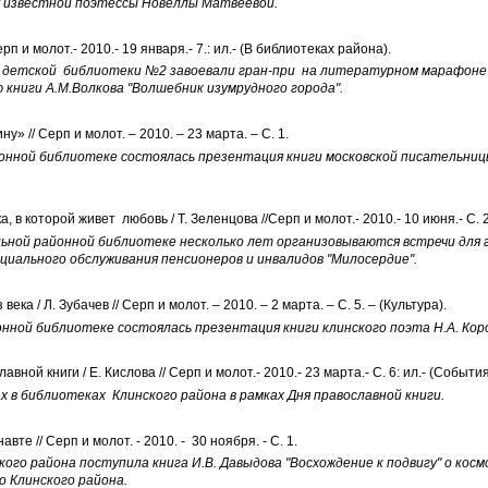
 известной поэтессы Новеллы Матвеевой.
п и молот.- 2010.- 19 января.- 7.: ил.- (В библиотеках района).
етской библиотеки №2 завоевали гран-при на литературном марафоне "
книги А.М.Волкова "Волшебник изумрудного города".
у» // Серп и молот. – 2010. – 23 марта. – С. 1.
онной библиотеке состоялась презентация книги московской писательни
, в которой живет любовь / Т. Зеленцова //Серп и молот.- 2010.- 10 июня.- С. 
ой районной библиотеке несколько лет организовываются встречи для г
циального обслуживания пенсионеров и инвалидов "Милосердие".
века / Л. Зубачев // Серп и молот. – 2010. – 2 марта. – С. 5. – (Культура).
нной библиотеке состоялась презентация книги клинского поэта Н.А. Кор
вной книги / Е. Кислова // Серп и молот.- 2010.- 23 марта.- С. 6: ил.- (События
х в библиотеках Клинского района в рамках Дня православной книги.
вте // Серп и молот. - 2010. - 30 ноября. - С. 1.
кого района поступила книга И.В. Давыдова "Восхождение к подвигу" о кос
о Клинского района.