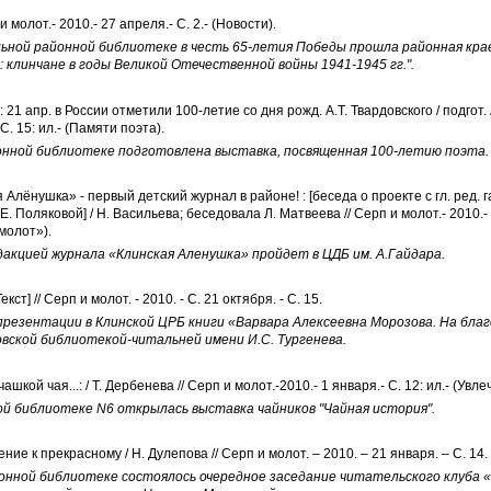
рп и молот.- 2010.- 27 апреля.- С. 2.- (Новости).
ьной районной библиотеке в честь 65-летия Победы прошла районная кр
: клинчане в годы Великой Отечественной войны 1941-1945 гг.".
: 21 апр. в России отметили 100-летие со дня рожд. А.Т. Твардовского / подгот.
С. 15: ил.- (Памяти поэта).
нной библиотеке подготовлена выставка, посвященная 100-летию поэта.
Алёнушка» - первый детский журнал в районе! : [беседа о проекте с гл. ред. г
Е. Поляковой] / Н. Васильева; беседовала Л. Матвеева // Серп и молот.- 2010.- 
молот»).
дакцией журнала «Клинская Аленушка» пройдет в ЦДБ им. А.Гайдара.
кст] // Серп и молот. - 2010. - С. 21 октября. - С. 15.
резентации в Клинской ЦРБ книги «Варвара Алексеевна Морозова. На благ
вской библиотекой-читальней имени И.С. Тургенева.
шкой чая...: / Т. Дербенева // Серп и молот.-2010.- 1 января.- С. 12: ил.- (Увле
ой библиотеке N6 открылась выставка чайников "Чайная история".
ие к прекрасному / Н. Дулепова // Серп и молот. – 2010. – 21 января. – С. 14. 
онной библиотеке состоялось очередное заседание читательского клуба 