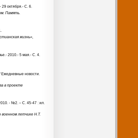
29 октября.- С. 6.
зм. Память.
1.
стианская жизнь»,
.- 2010.- 5 мая.- С. 4.
// Ежедневные новости.
ва в проекте
0. - №2. – С. 45-47 : ил.
 военном летчике Н.Т.