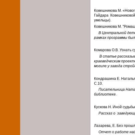
Ковешникова М. «Новогод
Гайдара Ковешниковой М
умельцы).
Ковешникова М. "Ромашко
В Центральной детс
рамках программы был
Комарова О.В. Узнать су
В статье рассказы
краеведческим проекто
могиле у завода стро
Кондрашина Е. Наталья 
С.10.
Писательница Натал
библиотеке.
Кускова Н. Иной судьбы с
Рассказ о заведующ
Лазарева, Е. Без прошло
Отчет о работе над п