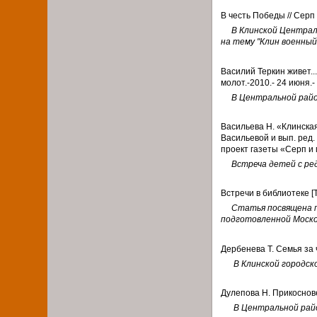
В честь Победы // Се
В Клинской Централ
на тему "Клин военный
Василий Теркин живет...
молот.-2010.- 24 июня.- 
В Центральной райо
Васильева Н. «Клинская 
Васильевой и вып. ред. 
проект газеты «Серп и 
Встреча детей с ре
Встречи в библиотеке [Те
Статья посвящена п
подготовленной Моско
Дербенева Т. Семья за ча
В Клинской городск
Дулепова Н. Прикосновен
В Центральной рай