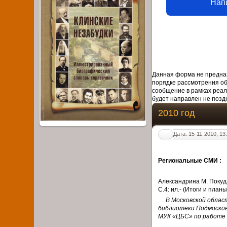
Нап
Данная форма не предназ
порядке рассмотрения о
сообщение в рамках реал
будет направлен не поздн
2010 год
Дата: 15-11-2010, 13
Региональные СМИ :
Александрина М. Покуда
С.4: ил.- (Итоги и планы
В Московской областн
библиотеки Подмосков
МУК «ЦБС» по работе 