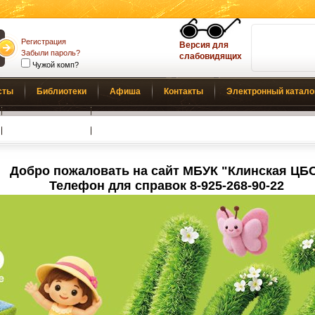
Регистрация
Версия для
Забыли пароль?
слабовидящих
Чужой комп?
сты
Библиотеки
Афиша
Контакты
Электронный катало
Обратная связь
Добро пожаловать на сайт МБУК "Клинская ЦБ
Телефон для справок 8-925-268-90-22