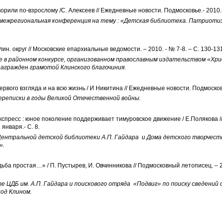
орили по-взрослому /С. Алексеев // Ежедневные новости. Подмосковье.- 2010.- 
 межрегиональная конференция на тему : «Детская библиотека. Патриоти
лин. округ // Московские епархиальные ведомости. – 2010. - № 7-8. – С. 130-13
е в районном конкурсе, организованном православным издательством «Хри
агражден грамотой Клинского благочиния.
рвого взгляда и на всю жизнь / И Никитина // Ежедневные новости. Подмосковье
ереписки в годы Великой Отечественной войны.
кспресс : юное поколение поддерживает тимуровское движение / Е.Полякова 
 января.- С. 8.
ентральной детской библиотеки А.П. Гайдара и Дома детского творчест
».
ьба простая…» / П. Пустырев, И. Овчинникова // Подмосковный летописец. – 201
 ЦДБ им. А.П. Гайдара и поискового отряда «Подвиг» по поиску сведений о
од Клином.
: