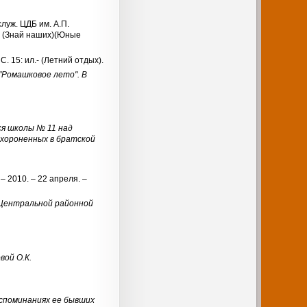
служ. ЦДБ им. А.П.
 – (Знай наших)(Юные
С. 15: ил.- (Летний отдых).
"Ромашковое лето". В
я школы № 11 над
ахороненных в братской
 2010. – 22 апреля. –
 Центральной районной
ой О.К.
споминаниях ее бывших