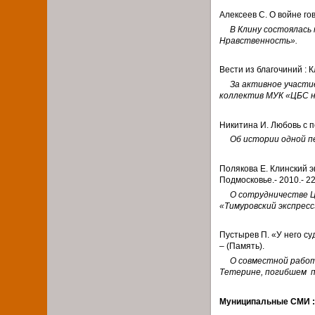
Алексеев С. О войне гов
В Клину состоялась
Нравственность».
Вести из благочиний : К
За активное участи
коллектив МУК «ЦБС н
Никитина И. Любовь с пе
Об истории одной п
Полякова Е. Клинский э
Подмосковье.- 2010.- 22
О сотрудничестве Ц
«Тимуровский экспресс
Пустырев П. «У него суд
– (Память).
О совместной работе
Тетерине, погибшем п
Муниципальные СМИ 