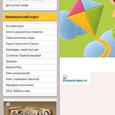
Доступная среда
Краеведческий отдел
История края
Клин в документах и фактах
Замечательные люди
Герои Советского Союза
Календарь памятных дат
Столетие Первой мировой
ЭкоКлин
БиблиоТИЦ
Клин космический
Клин, пламенем объятый
Решаем вместе
Народное ополчение
1812. Война и мир