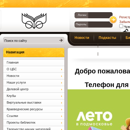
Логин:
Регист
Забыли
Пароль:
Чуж
Библиотеки
Новости
Подкасты
Би
Клина. Клинская
Верс
слаб
ЦБС.
Профсоюз
Вопросы и отв
Навигация
Главная
О ЦБС
Добро пожалова
Новости
Наши услуги
Телефон для 
Деловой центр
Клубы
Виртуальные выставки
Краеведческие ресурсы
Ссылки
Проекты библиотек
Творчество наших читателей