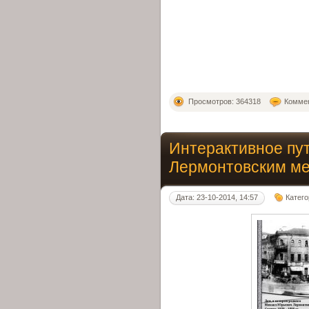
Просмотров: 364318
Коммен
Интерактивное пу
Лермонтовским м
Дата: 23-10-2014, 14:57
Катег