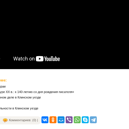
еме:
крае
уре ХХ в.: к 140-летию со дня рождения писателя»
ном деле в Клинском уезде
льности в Клинском уезде
Комментариев: (0) |