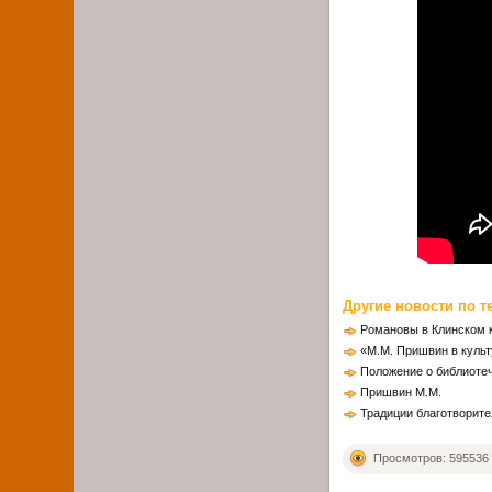
Другие новости по т
Романовы в Клинском 
«М.М. Пришвин в культ
Положение о библиотеч
Пришвин М.М.
Традиции благотворите
Просмотров: 595536