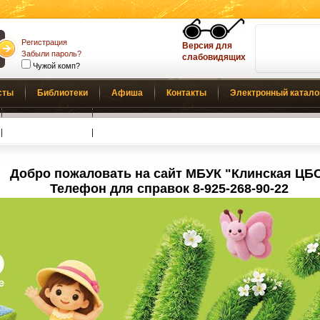
Регистрация
Версия для
Забыли пароль?
слабовидящих
Чужой комп?
сты
Библиотеки
Афиша
Контакты
Электронный катало
Обратная связь
Добро пожаловать на сайт МБУК "Клинская ЦБ
Телефон для справок 8-925-268-90-22