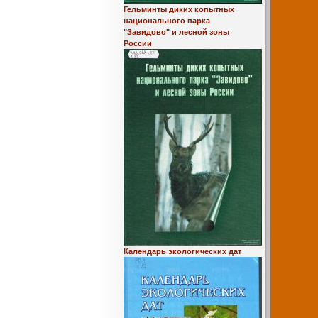
Гельминты диких копытных
национального парка
"Завидово" и лесной зоны
России
Календарь экологических дат