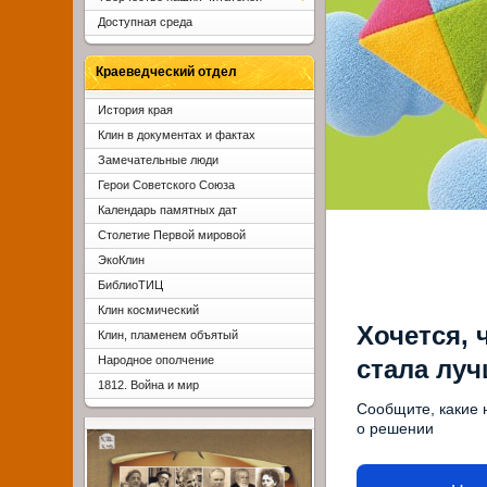
Доступная среда
Краеведческий отдел
История края
Клин в документах и фактах
Замечательные люди
Герои Советского Союза
Календарь памятных дат
Столетие Первой мировой
ЭкоКлин
БиблиоТИЦ
Клин космический
Хочется, 
Клин, пламенем объятый
Народное ополчение
стала лу
1812. Война и мир
Сообщите, какие 
о решении