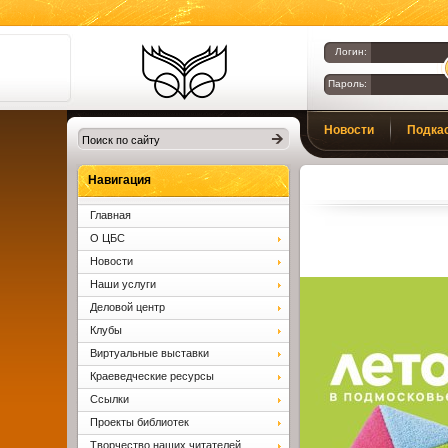
Логин:
Пароль:
Библиотеки
Новости
Подка
Клина. Клинская
ЦБС.
Вопросы и ответы
Навигация
Главная
О ЦБС
Новости
Наши услуги
Деловой центр
Клубы
Виртуальные выставки
Краеведческие ресурсы
Ссылки
Проекты библиотек
Творчество наших читателей