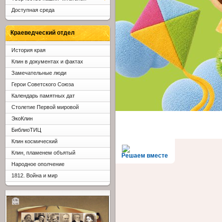
Доступная среда
Краеведческий отдел
История края
Клин в документах и фактах
Замечательные люди
Герои Советского Союза
Календарь памятных дат
Столетие Первой мировой
ЭкоКлин
БиблиоТИЦ
Клин космический
Клин, пламенем объятый
Решаем вместе
Народное ополчение
1812. Война и мир