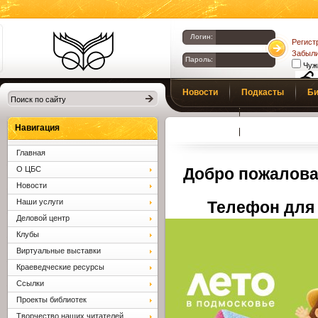
Логин:
Регист
Забыли
Пароль:
Чуж
Библиотеки
Новости
Подкасты
Би
Клина. Клинская
Верс
слаб
ЦБС.
Профсоюз
Вопросы и отв
Навигация
Главная
О ЦБС
Добро пожалова
Новости
Наши услуги
Телефон для 
Деловой центр
Клубы
Виртуальные выставки
Краеведческие ресурсы
Ссылки
Проекты библиотек
Творчество наших читателей