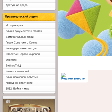
Доступная среда
Краеведческий отдел
История края
Клин в документах и фактах
Замечательные люди
Герои Советского Союза
Календарь памятных дат
Столетие Первой мировой
ЭкоКлин
БиблиоТИЦ
Клин космический
Клин, пламенем объятый
Решаем вместе
Народное ополчение
1812. Война и мир