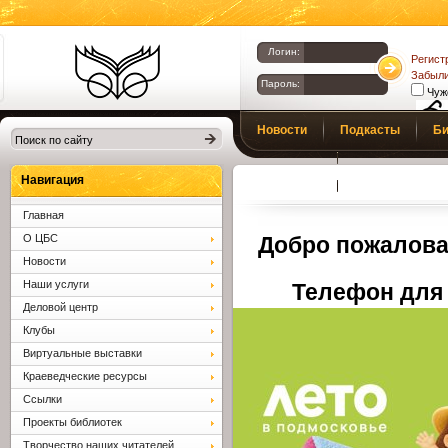
Логин:
Регист
Забыли
Пароль:
Чуж
Библиотеки
Новости
Подкасты
Би
Клина. Клинская
Верс
слаб
ЦБС.
Профсоюз
Вопросы и отв
Навигация
Главная
О ЦБС
Добро пожалова
Новости
Наши услуги
Телефон для 
Деловой центр
Клубы
Виртуальные выставки
Краеведческие ресурсы
Ссылки
Проекты библиотек
Творчество наших читателей