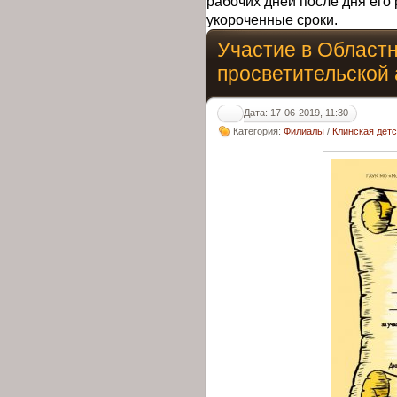
рабочих дней после дня его 
укороченные сроки.
Участие в Област
просветительской 
Дата: 17-06-2019, 11:30
Категория:
Филиалы
/
Клинская дет