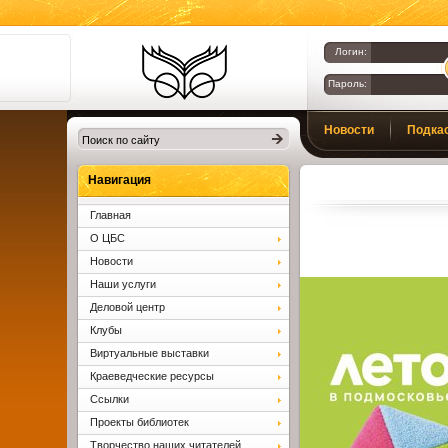
Логин:
Пароль:
Библиотеки
Новости
Подка
Клина. Клинская
ЦБС.
Вопросы и ответы
Навигация
Главная
О ЦБС
Новости
Наши услуги
Деловой центр
Клубы
Виртуальные выставки
Краеведческие ресурсы
Ссылки
Проекты библиотек
Творчество наших читателей