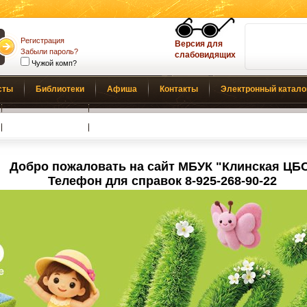
Регистрация
Версия для
Забыли пароль?
слабовидящих
Чужой комп?
сты
Библиотеки
Афиша
Контакты
Электронный катало
Обратная связь
Добро пожаловать на сайт МБУК "Клинская ЦБ
Телефон для справок 8-925-268-90-22