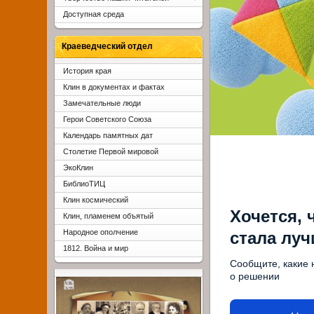
Доступная среда
Краеведческий отдел
История края
Клин в документах и фактах
Замечательные люди
Герои Советского Союза
Календарь памятных дат
Столетие Первой мировой
ЭкоКлин
БиблиоТИЦ
Клин космический
Хочется, 
Клин, пламенем объятый
Народное ополчение
стала лу
1812. Война и мир
Сообщите, какие 
о решении