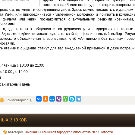
помогают наиболее полно удовлетворить запросы п
рошлом, но живет и сегодняшним днем. Здесь можно посидеть с журналом в
па Wi-Fi, или присоединиться к увлеченной молодежи и поиграть в командн
и фильма или книги, познакомиться с актуальными редкими новинками,
и самим.
сто, где готовы к общению и сотрудничеству и поддерживают тесные
. Здесь молодёжи помогают сделать свой профессиональный выбор. Регул
орческого объединения «Творчество», клуб «Английский без границ» пров
ностями.
ть чтение и общение станут для вас ежедневной привычкой и даже потребн
, пятница с 10:00 до 21:00
 10:00 до 19:00
й
 санитарный день
Комментариев: ()
ных знаков
Категория:
Филиалы
/
Клинская городская библиотека №2
/
Новости