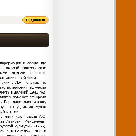
Подробнее
нформации и досуга, где
 с пользой провести свое
ными людьми, посетить
ентации новой книги.
гулку с Л.Н. Толстым по
вас познакомит экскурсия
януть в далекий 1941 год,
млякам поможет экскурсия
и Бородино, листая книгу
ную сотрудниками музея
иблиотеки.
е книги как: Пушкин А.С.
рий Иванович Менделеев»
усской культуры» (1955),
ойне 1812 года» (1962) и
формационные ресурсы,