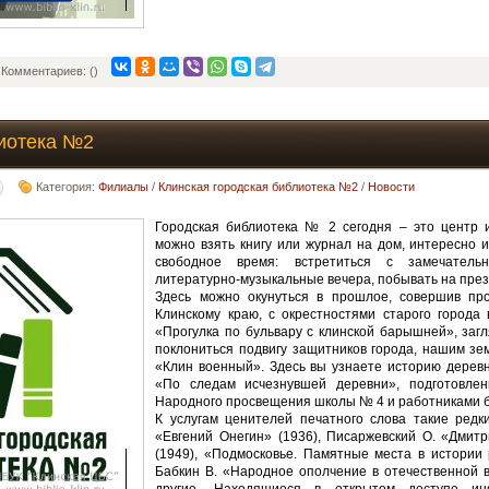
Комментариев: ()
иотека №2
Категория:
Филиалы
/
Клинская городская библиотека №2
/
Новости
Городская библиотека № 2 сегодня – это центр и
можно взять книгу или журнал на дом, интересно и
свободное время: встретиться с замечатель
литературно-музыкальные вечера, побывать на през
Здесь можно окунуться в прошлое, совершив про
Клинскому краю, с окрестностями старого города 
«Прогулка по бульвару с клинской барышней», загл
поклониться подвигу защитников города, нашим зе
«Клин военный». Здесь вы узнаете историю деревн
«По следам исчезнувшей деревни», подготовлен
Народного просвещения школы № 4 и работниками б
К услугам ценителей печатного слова такие редки
«Евгений Онегин» (1936), Писаржевский О. «Дмит
(1949), «Подмосковье. Памятные места в истории р
Бабкин В. «Народное ополчение в отечественной в
другие. Находящиеся в открытом доступе ин