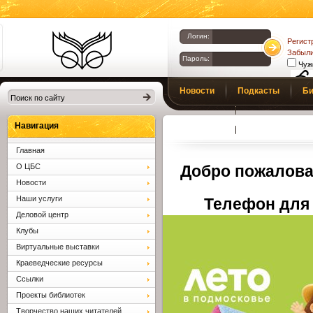
Логин:
Регист
Забыли
Пароль:
Чуж
Библиотеки
Новости
Подкасты
Би
Клина. Клинская
Верс
слаб
ЦБС.
Профсоюз
Вопросы и отв
Навигация
Главная
О ЦБС
Добро пожалова
Новости
Наши услуги
Телефон для 
Деловой центр
Клубы
Виртуальные выставки
Краеведческие ресурсы
Ссылки
Проекты библиотек
Творчество наших читателей