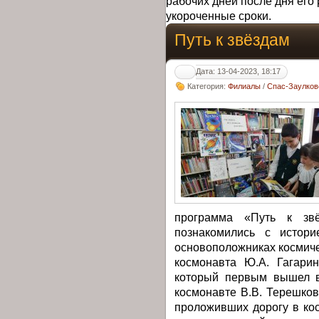
рабочих дней после дня его 
укороченные сроки.
Путь к звёздам
Дата: 13-04-2023, 18:17
Категория:
Филиалы
/
Спас-Заулков
программа «Путь к зв
познакомились с истори
основоположниках космичес
космонавта Ю.А. Гагарин
который первым вышел в
космонавте В.В. Терешков
проложивших дорогу в ко