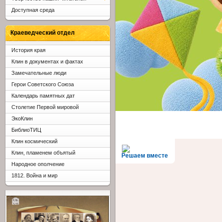
Доступная среда
Краеведческий отдел
История края
Клин в документах и фактах
Замечательные люди
Герои Советского Союза
Календарь памятных дат
Столетие Первой мировой
ЭкоКлин
БиблиоТИЦ
Клин космический
Клин, пламенем объятый
Решаем вместе
Народное ополчение
1812. Война и мир