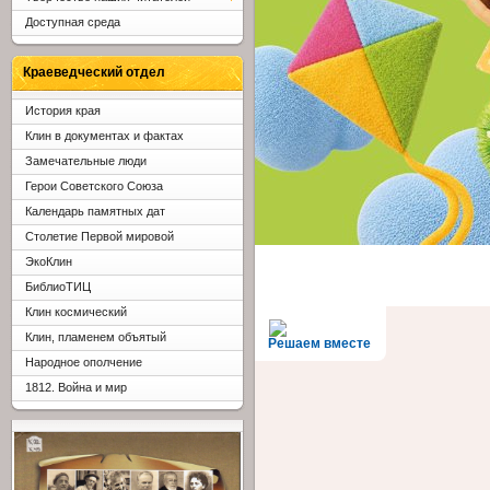
Доступная среда
Краеведческий отдел
История края
Клин в документах и фактах
Замечательные люди
Герои Советского Союза
Календарь памятных дат
Столетие Первой мировой
ЭкоКлин
БиблиоТИЦ
Клин космический
Клин, пламенем объятый
Решаем вместе
Народное ополчение
1812. Война и мир