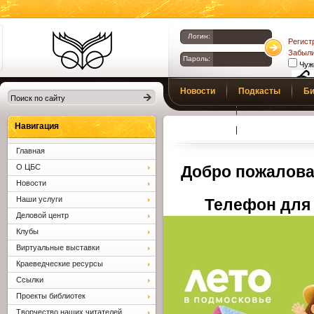
Логин:
Регист
Забыли
Пароль:
Чуж
Библиотеки
Новости
Подкасты
Би
Клина. Клинская
Верс
слаб
ЦБС.
Профсоюз
Вопросы и отв
Навигация
Главная
О ЦБС
Добро пожалова
Новости
Наши услуги
Телефон для 
Деловой центр
Клубы
Виртуальные выставки
Краеведческие ресурсы
Ссылки
Проекты библиотек
Творчество наших читателей