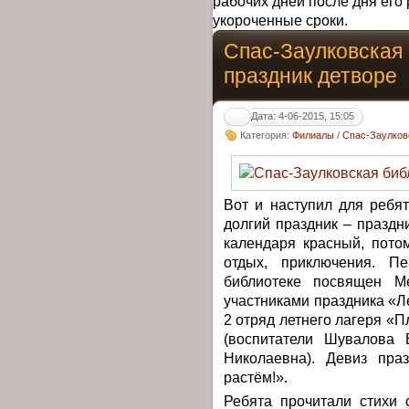
рабочих дней после дня его 
укороченные сроки.
Спас-Заулковская
праздник детворе
Дата: 4-06-2015, 15:05
Категория:
Филиалы
/
Спас-Заулков
Вот и наступил для ребя
долгий праздник – праздн
календаря красный, пото
отдых, приключения. П
библиотеке посвящен М
участниками праздника «Ле
2 отряд летнего лагеря «
(воспитатели Шувалова 
Николаевна). Девиз пра
растём!».
Ребята прочитали стихи 