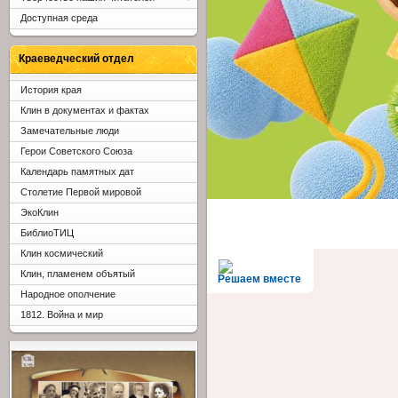
Доступная среда
Краеведческий отдел
История края
Клин в документах и фактах
Замечательные люди
Герои Советского Союза
Календарь памятных дат
Столетие Первой мировой
ЭкоКлин
БиблиоТИЦ
Клин космический
Клин, пламенем объятый
Решаем вместе
Народное ополчение
1812. Война и мир