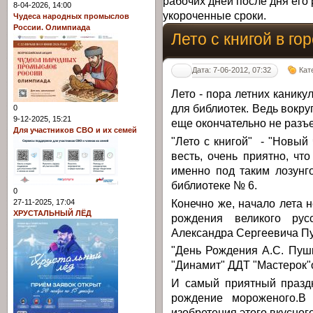
рабочих дней после дня его 
8-04-2026, 14:00
укороченные сроки.
Чудеса народных промыслов
России. Олимпиада
Лето с книгой в г
Дата: 7-06-2012, 07:32
Кат
Лето - пора летних канику
для библиотек. Ведь вокр
0
9-12-2025, 15:21
еще окончательно не разъ
Для участников СВО и их семей
"Лето с книгой" - "Новый
весть, очень приятно, чт
именно под таким лозунг
библиотеке № 6.
0
Конечно же, начало лета 
27-11-2025, 17:04
ХРУСТАЛЬНЫЙ ЛЁД
рождения великого рус
Александра Сергеевича П
"День Рождения А.С. Пуш
"Динамит" ДДТ "Мастерок"
И самый приятный праздн
рождение мороженого.В
изобретения этого вкусног