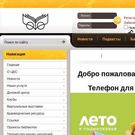
Логин:
Регист
Забыли
Пароль:
Чуж
Библиотеки
Новости
Подкасты
Би
Клина. Клинская
Верс
слаб
ЦБС.
Профсоюз
Вопросы и отв
Навигация
Главная
О ЦБС
Добро пожалова
Новости
Наши услуги
Телефон для 
Деловой центр
Клубы
Виртуальные выставки
Краеведческие ресурсы
Ссылки
Проекты библиотек
Творчество наших читателей