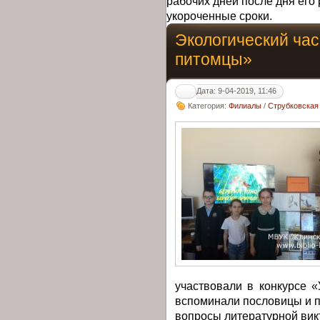
рабочих дней после дня его 
укороченные сроки.
Экологический ча
питомцы»
Дата: 9-04-2019, 11:46
Категория:
Филиалы
/
Струбковская
участвовали в конкурсе «
вспоминали пословицы и п
вопросы литературной вик