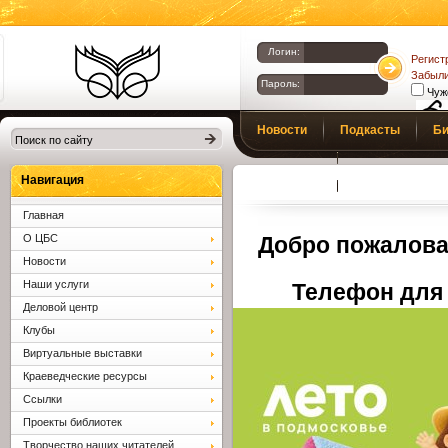
Логин:
Регист
Забыли
Пароль:
Чуж
Библиотеки
Новости
Подкасты
Би
Клина. Клинская
Верс
слаб
ЦБС.
Профсоюз
Вопросы и отв
Навигация
Главная
О ЦБС
Добро пожалова
Новости
Наши услуги
Телефон для 
Деловой центр
Клубы
Виртуальные выставки
Краеведческие ресурсы
Ссылки
Проекты библиотек
Творчество наших читателей