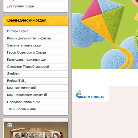
Доступная среда
Краеведческий отдел
История края
Клин в документах и фактах
Замечательные люди
Герои Советского Союза
Календарь памятных дат
Столетие Первой мировой
ЭкоКлин
БиблиоТИЦ
Клин космический
Клин, пламенем объятый
Решаем вместе
Народное ополчение
1812. Война и мир