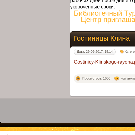
рабочих дней после дня его 
укороченные сроки.
Библиотечный Ту
Центр приглаша
Гостиницы Клина
Дата: 29-09-2017, 15:14
Катег
Gostinicy-Klinskogo-rayona.
Просмотров: 1050
Коммента