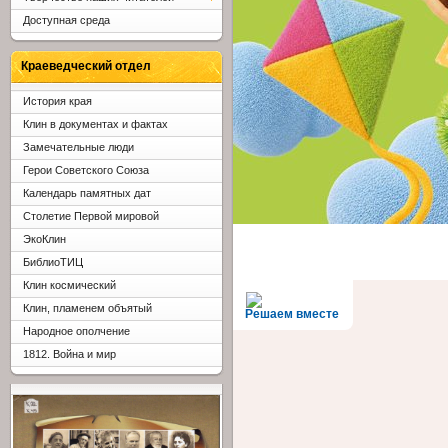
Доступная среда
Краеведческий отдел
История края
Клин в документах и фактах
Замечательные люди
Герои Советского Союза
Календарь памятных дат
Столетие Первой мировой
ЭкоКлин
БиблиоТИЦ
Клин космический
Клин, пламенем объятый
Решаем вместе
Народное ополчение
1812. Война и мир