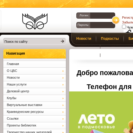
Логин:
Регист
Забыли
Пароль:
Чуж
Библиотеки
Новости
Подкасты
Би
Клина. Клинская
Верс
слаб
ЦБС.
Профсоюз
Вопросы и отв
Навигация
Главная
О ЦБС
Добро пожалова
Новости
Наши услуги
Телефон для 
Деловой центр
Клубы
Виртуальные выставки
Краеведческие ресурсы
Ссылки
Проекты библиотек
Творчество наших читателей