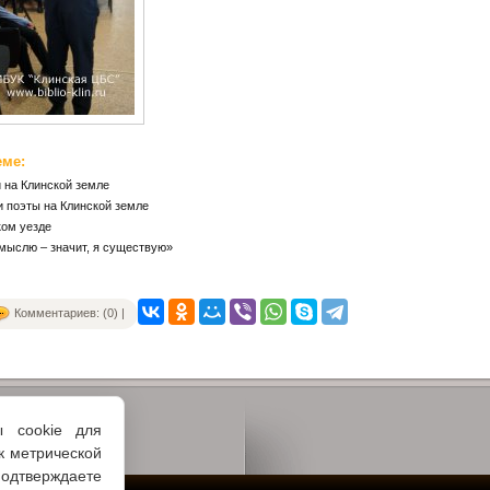
еме:
 на Клинской земле
 поэты на Клинской земле
ком уезде
мыслю – значит, я существую»
Комментариев: (0) |
ы cookie для
к метрической
одтверждаете