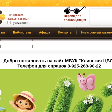
Регистрация
Версия для
Забыли пароль?
слабовидящих
Чужой комп?
сты
Библиотеки
Афиша
Контакты
Электронный катало
Обратная связь
Добро пожаловать на сайт МБУК "Клинская ЦБ
Телефон для справок 8-925-268-90-22