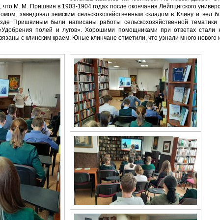
, что М. М. Пришвин в 1903-1904 годах после окончания Лейпцигского универ
номом, заведовал земским сельскохозяйственным складом в Клину и вел 
уезде Пришвиным были написаны работы сельскохозяйственной тематики
 «Удобрения полей и лугов». Хорошими помощниками при ответах стали к
вязаны с клинским краем. Юные клинчане отметили, что узнали много нового 