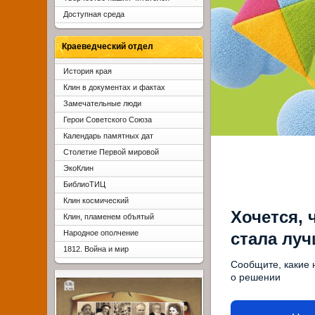
Доступная среда
Краеведческий отдел
История края
Клин в документах и фактах
Замечательные люди
Герои Советского Союза
Календарь памятных дат
Столетие Первой мировой
ЭкоКлин
БиблиоТИЦ
Клин космический
Хочется, 
Клин, пламенем объятый
Народное ополчение
стала лу
1812. Война и мир
Сообщите, какие 
о решении