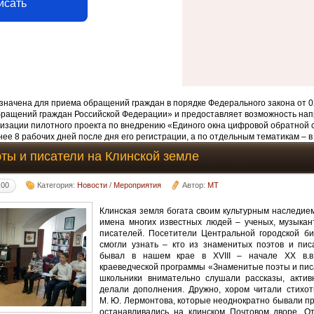
исать
начена для приема обращений граждан в порядке Федерального закона от 0
бращений граждан Российской Федерации» и предоставляет возможность нап
изации пилотного проекта по внедрению «Единого окна цифровой обратной 
ее 8 рабочих дней после дня его регистрации, а по отдельным тематикам – в
ты и писатели на Клинской земле
:00
Категория:
Новости
/
Мероприятия
Автор:
MT
Клинская земля богата своим культурным наследие
имена многих известных людей – ученых, музыкант
писателей. Посетители Центральной городской би
смогли узнать – кто из знаменитых поэтов и пис
бывал в нашем крае в ХVIII – начале ХХ в.в
краеведческой программы «Знаменитые поэты и пис
школьники внимательно слушали рассказы, актив
делали дополнения. Дружно, хором читали стихот
М. Ю. Лермонтова, которые неоднократно бывали пр
останавливались на клинском Почтовом дворе. О