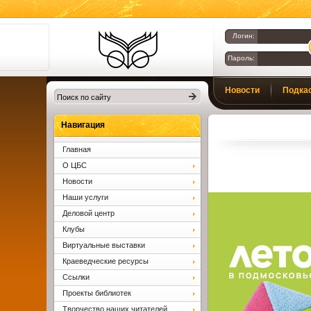
Логин:
Пароль:
Библиотеки
Новости
Подка
Клина. Клинская
ЦБС.
Вопросы и ответы
Навигация
Главная
О ЦБС
Новости
Наши услуги
Деловой центр
Клубы
Виртуальные выставки
Краеведческие ресурсы
Ссылки
Проекты библиотек
Творчество наших читателей