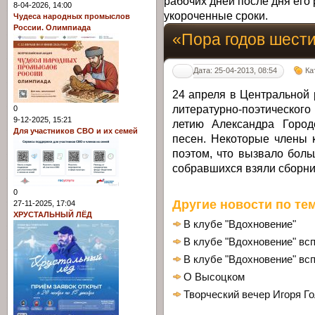
рабочих дней после дня его 
8-04-2026, 14:00
укороченные сроки.
Чудеса народных промыслов
России. Олимпиада
«Пора годов шес
Дата: 25-04-2013, 08:54
Ка
24 апреля в Центральной 
литературно-поэтическог
0
9-12-2025, 15:21
летию Александра Городе
Для участников СВО и их семей
песен. Некоторые члены 
поэтом, что вызвало боль
собравшихся взяли сборни
0
Другие новости по тем
27-11-2025, 17:04
ХРУСТАЛЬНЫЙ ЛЁД
В клубе "Вдохновение"
В клубе "Вдохновение" вс
В клубе "Вдохновение" вс
О Высоцком
Творческий вечер Игоря Г