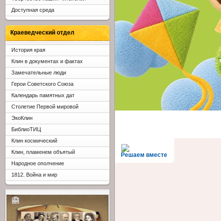
Доступная среда
Краеведческий отдел
История края
Клин в документах и фактах
Замечательные люди
Герои Советского Союза
Календарь памятных дат
Столетие Первой мировой
ЭкоКлин
БиблиоТИЦ
Клин космический
Клин, пламенем объятый
Решаем вместе
Народное ополчение
1812. Война и мир