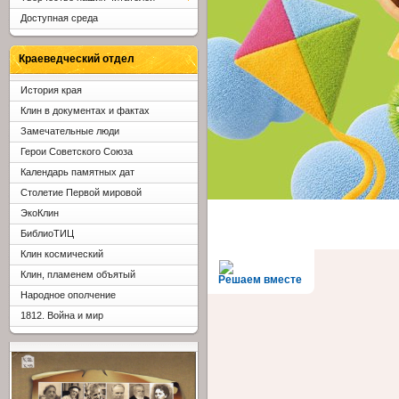
Доступная среда
Краеведческий отдел
История края
Клин в документах и фактах
Замечательные люди
Герои Советского Союза
Календарь памятных дат
Столетие Первой мировой
ЭкоКлин
БиблиоТИЦ
Клин космический
Клин, пламенем объятый
Решаем вместе
Народное ополчение
1812. Война и мир