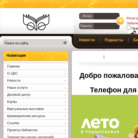
Логин:
Регист
Забыли
Пароль:
Чуж
Библиотеки
Новости
Подкасты
Би
Клина. Клинская
Верс
слаб
ЦБС.
Профсоюз
Вопросы и отв
Навигация
Главная
О ЦБС
Добро пожалова
Новости
Наши услуги
Телефон для 
Деловой центр
Клубы
Виртуальные выставки
Краеведческие ресурсы
Ссылки
Проекты библиотек
Творчество наших читателей