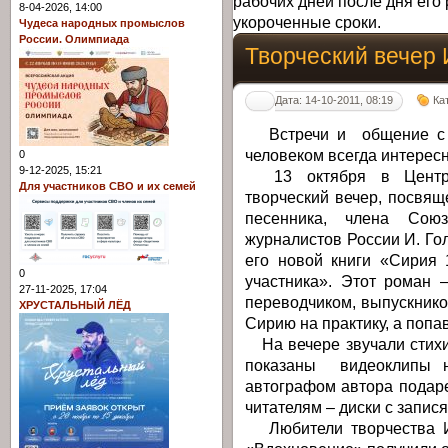
рабочих дней после дня его 
8-04-2026, 14:00
укороченные сроки.
Чудеса народных промыслов
России. Олимпиада
Творческий вечер 
Дата: 14-10-2011, 08:19
Ка
Встречи и общение с и
человеком всегда интерес
0
9-12-2025, 15:21
13 октября в Централ
Для участников СВО и их семей
творческий вечер, посвящ
песенника, члена Сою
журналистов России И. Го
его новой книги «Сирия 
0
участника». Этот роман 
27-11-2025, 17:04
переводчиком, выпускник
ХРУСТАЛЬНЫЙ ЛЁД
Сирию на практику, а попа
На вечере звучали стихи
показаны видеоклипы н
автографом автора подар
читателям – диски с запися
Любители творчества И.