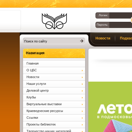
Логин:
Пароль:
Библиотеки
Новости
Подка
Клина. Клинская
ЦБС.
Вопросы и ответы
Навигация
Главная
О ЦБС
Новости
Наши услуги
Деловой центр
Клубы
Виртуальные выставки
Краеведческие ресурсы
Ссылки
Проекты библиотек
Творчество наших читателей