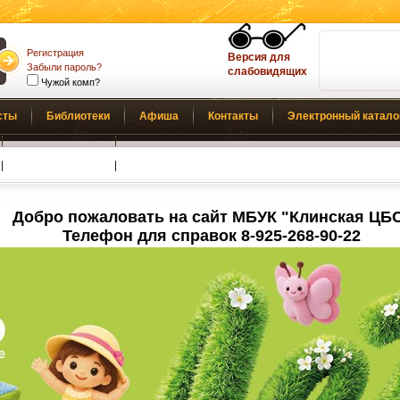
Регистрация
Версия для
Забыли пароль?
слабовидящих
Чужой комп?
сты
Библиотеки
Афиша
Контакты
Электронный катало
Обратная связь
Добро пожаловать на сайт МБУК "Клинская ЦБ
Телефон для справок 8-925-268-90-22