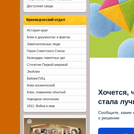
Доступная среда
Краеведческий отдел
История края
Клин в документах и фактах
Замечательные люди
Герои Советского Союза
Календарь памятных дат
Столетие Первой мировой
ЭкоКлин
БиблиоТИЦ
Клин космический
Хочется, 
Клин, пламенем объятый
Народное ополчение
стала лу
1812. Война и мир
Сообщите, какие 
о решении