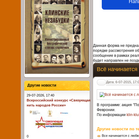
Нап
Данная форма не предназ
порядке рассмотрения о
сообщение в рамках реал
будет направлен не поздн
Всё начинается
Дата: 6-07-2015, 17:
Другие новости
29-07-2026, 17:40
Всероссийский конкурс «Связующая
В программе: акция "П
нить народов России»
Февронии.
По информации
klin-kl
Другие новости по т
Все начинается с любв
0