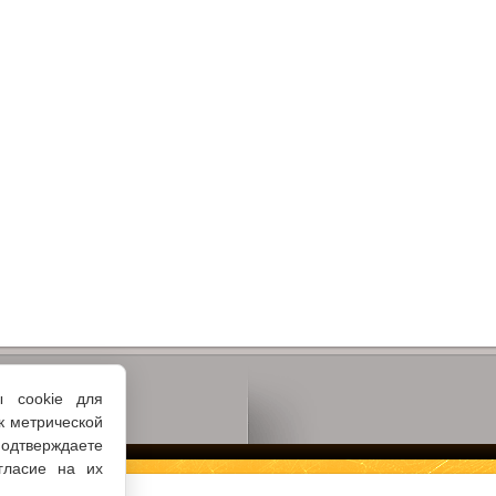
ы cookie для
к метрической
одтверждаете
гласие на их