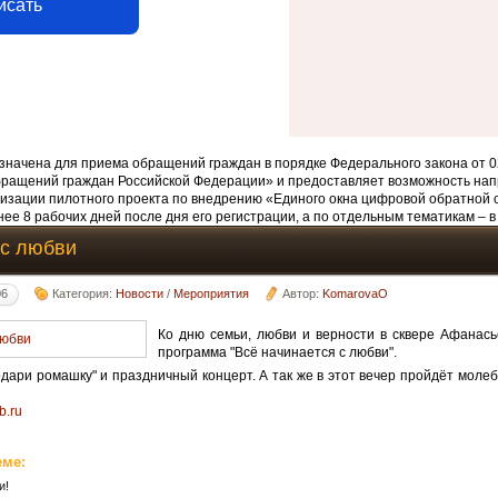
исать
начена для приема обращений граждан в порядке Федерального закона от 0
бращений граждан Российской Федерации» и предоставляет возможность нап
изации пилотного проекта по внедрению «Единого окна цифровой обратной 
ее 8 рабочих дней после дня его регистрации, а по отдельным тематикам – в
 с любви
06
Категория:
Новости
/
Мероприятия
Автор:
KomarovaO
Ко дню семьи, любви и верности в сквере Афанас
программа "Всё начинается с любви".
одари ромашку" и праздничный концерт. А так же в этот вечер пройдёт молеб
ub.ru
еме:
и!