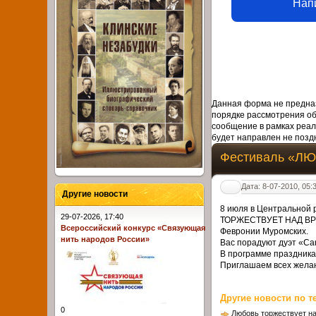
Нап
Данная форма не предназ
порядке рассмотрения о
сообщение в рамках реал
будет направлен не поздн
Фестиваль «Л
Дата: 8-07-2010, 05:
Другие новости
8 июля в Центральной
29-07-2026, 17:40
ТОРЖЕСТВУЕТ НАД ВРЕМ
Всероссийский конкурс «Связующая
Февронии Муромских.
нить народов России»
Вас порадуют дуэт «Са
В программе праздника
Приглашаем всех желаю
Другие новости по т
0
Любовь торжествует н