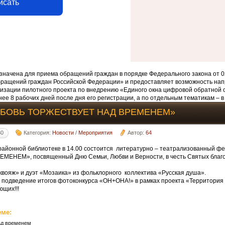
исать
начена для приема обращений граждан в порядке Федерального закона от 0
бращений граждан Российской Федерации» и предоставляет возможность нап
изации пилотного проекта по внедрению «Единого окна цифровой обратной 
ее 8 рабочих дней после дня его регистрации, а по отдельным тематикам – в
ЮБОВЬ ТОРЖЕСТВУЕТ НАД ВРЕМЕНЕМ»
30
Категория:
Новости
/
Мероприятия
Автор:
64
 районной библиотеке в 14.00 состоится литературно – театрализованный 
ЕНЕМ», посвященный Дню Семьи, Любви и Верности, в честь Святых благо
квояж» и дуэт «Мозаика» из фольклорного коллектива «Русская душа».
 подведение итогов фотоконкурса «ОН+ОНА!» в рамках проекта «Территория
щих!!!
еме:
ад временем