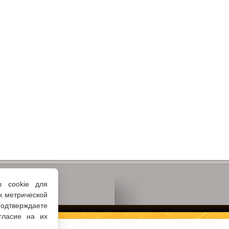
ы cookie для
к метрической
одтверждаете
гласие на их