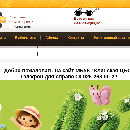
Регистрация
Версия для
Забыли пароль?
слабовидящих
Чужой комп?
сты
Библиотеки
Афиша
Контакты
Электронный катало
Обратная связь
Добро пожаловать на сайт МБУК "Клинская ЦБ
Телефон для справок 8-925-268-90-22