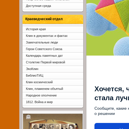
Доступная среда
Краеведческий отдел
История края
Клин в документах и фактах
Замечательные люди
Герои Советского Союза
Календарь памятных дат
Столетие Первой мировой
ЭкоКлин
БиблиоТИЦ
Клин космический
Хочется, 
Клин, пламенем объятый
Народное ополчение
стала лу
1812. Война и мир
Сообщите, какие 
о решении