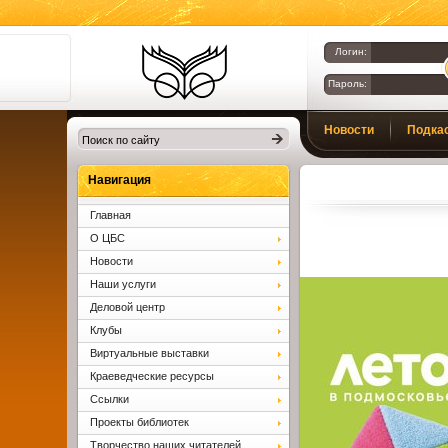
Логин:
Пароль:
Библиотеки
Новости
Подка
Клина. Клинская
ЦБС.
Вопросы и ответы
Навигация
Главная
О ЦБС
Новости
Наши услуги
Деловой центр
Клубы
Виртуальные выставки
Краеведческие ресурсы
Ссылки
Проекты библиотек
Творчество наших читателей