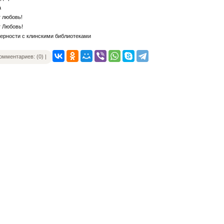
а
т любовь!
т Любовь!
ерности с клинскими библиотеками
омментариев: (0) |